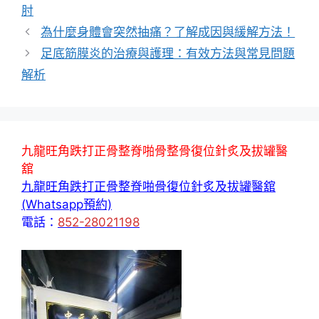
籤
肘
為什麼身體會突然抽痛？了解成因與緩解方法！
足底筋膜炎的治療與護理：有效方法與常見問題
解析
九龍旺角跌打正骨整脊啪骨整骨復位針炙及拔罐醫
舘
九龍旺角跌打正骨整脊啪骨復位針炙及拔罐醫舘
(Whatsapp預約)
電話：
852-28021198