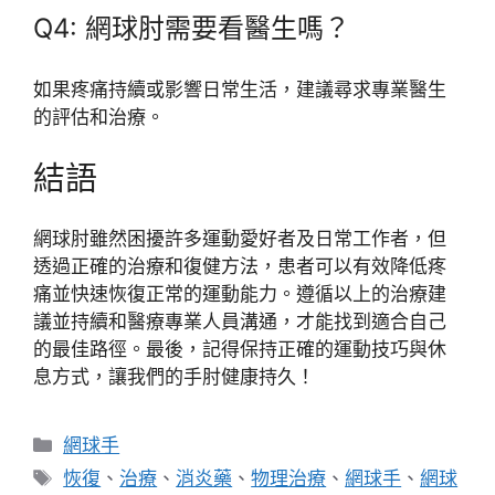
Q4: 網球肘需要看醫生嗎？
如果疼痛持續或影響日常生活，建議尋求專業醫生
的評估和治療。
結語
網球肘雖然困擾許多運動愛好者及日常工作者，但
透過正確的治療和復健方法，患者可以有效降低疼
痛並快速恢復正常的運動能力。遵循以上的治療建
議並持續和醫療專業人員溝通，才能找到適合自己
的最佳路徑。最後，記得保持正確的運動技巧與休
息方式，讓我們的手肘健康持久！
分
網球手
類
標
恢復
、
治療
、
消炎藥
、
物理治療
、
網球手
、
網球