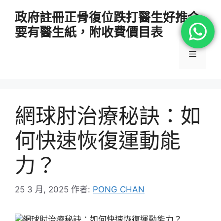
跳
政府註冊正骨復位跌打醫生好推介
至
要有醫生紙，附收費價目表
主
要
選
內
容
單
網球肘治療秘訣：如
何快速恢復運動能
力？
25 3 月, 2025
作者:
PONG CHAN