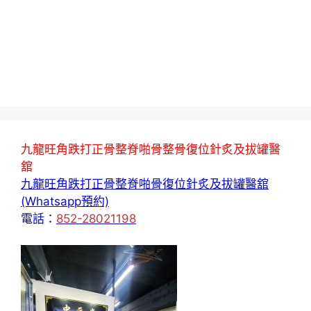
九龍旺角跌打正骨整脊啪骨整骨復位針炙及拔罐醫
舘
九龍旺角跌打正骨整脊啪骨復位針炙及拔罐醫舘
(Whatsapp預約)
電話：
852-28021198