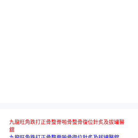
九龍旺角跌打正骨整脊啪骨整骨復位針炙及拔罐醫
舘
九龍旺角跌打正骨整脊啪骨復位針炙及拔罐醫舘