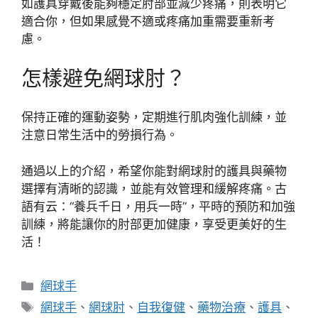
如護具穿戴後能夠穩定肘部並減少疼痛，則表明它
適合你，但如果感覺不適或疼痛加重需要重新考
慮。
怎樣避免網球肘？
保持正確的運動姿勢，定期進行肌肉強化訓練，並
注意日常生活中的勞損行為。
通過以上的介紹，希望你能對網球肘的護具與藥物
選擇有清晰的認識，並能有效管理和緩解疼痛。古
語有云：“養兵千日，用兵一時”，平時的預防和加強
訓練，將能讓你的肘部更加健康，享受更美好的生
活！
分
網球手
類
標
網球手
、
網球肘
、
自我復健
、
藥物治療
、
護具
、