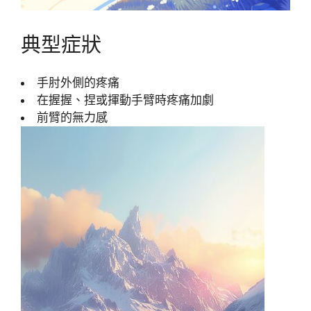
典型症狀
手肘外側的疼痛
在握握、捏或揮動手臂時疼痛加劇
前臂的無力感