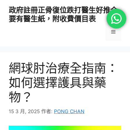
跳
政府註冊正骨復位跌打醫生好推介
至
要有醫生紙，附收費價目表
主
要
選
內
容
單
網球肘治療全指南：
如何選擇護具與藥
物？
15 3 月, 2025
作者:
PONG CHAN