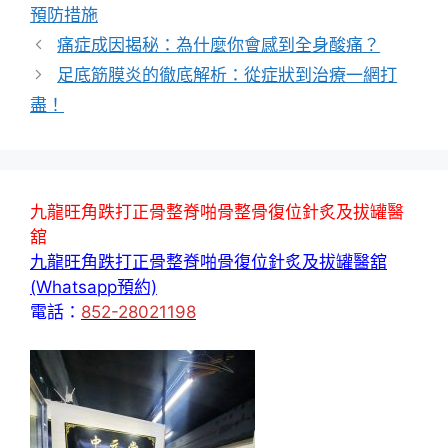
籤
預防措施
痛症成因揭秘：為什麼你會感到全身酸痛？
足底筋膜炎的徹底解析：從症狀到治療一網打
盡！
九龍旺角跌打正骨整脊啪骨整骨復位針炙及拔罐醫
舘
九龍旺角跌打正骨整脊啪骨復位針炙及拔罐醫舘
(Whatsapp預約)
電話：
852-28021198