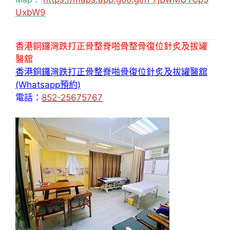
UxbW9
香港銅鑼灣跌打正骨整脊啪骨整骨復位針炙及拔罐
醫舘
香港銅鑼灣跌打正骨整脊啪骨復位針炙及拔罐醫舘
(Whatsapp預約)
電話：
852-25675767