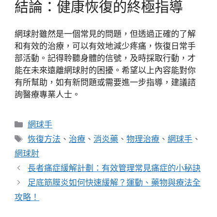
結論：健康恢復的終極指導
網球肘雖然是一個常見的問題，但透過正確的了解
和有效的治療，可以有效地減少疼痛，恢復日常手
部活動。記得聆聽身體的信號，及時採取行動，才
能在未來遠離網球肘的困擾。希望以上內容能對你
有所幫助，如有新問題或需要進一步指導，建議諮
詢醫療專業人士。
分
網球手
類
標
恢復方法
、
治療
、
消炎藥
、
物理治療
、
網球手
、
籤
網球肘
長者痛症緩解計劃：有效管理常見痛症的小秘訣
足底筋膜炎如何快速緩解？運動、藥物與療法全
攻略！