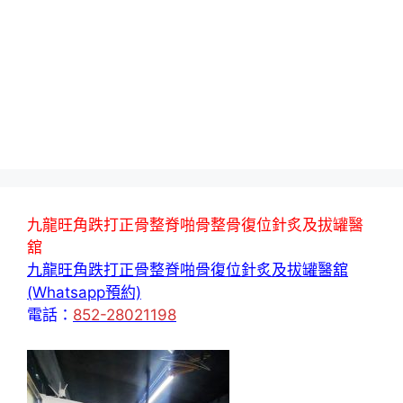
九龍旺角跌打正骨整脊啪骨整骨復位針炙及拔罐醫
舘
九龍旺角跌打正骨整脊啪骨復位針炙及拔罐醫舘
(Whatsapp預約)
電話：
852-28021198