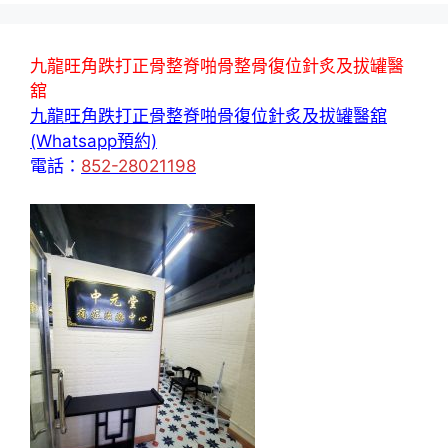
九龍旺角跌打正骨整脊啪骨整骨復位針炙及拔罐醫
舘
九龍旺角跌打正骨整脊啪骨復位針炙及拔罐醫舘
(Whatsapp預約)
電話：
852-28021198