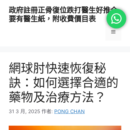
跳
政府註冊正骨復位跌打醫生好推介
至
要有醫生紙，附收費價目表
主
要
選
內
容
單
網球肘快速恢復秘
訣：如何選擇合適的
藥物及治療方法？
31 3 月, 2025
作者:
PONG CHAN