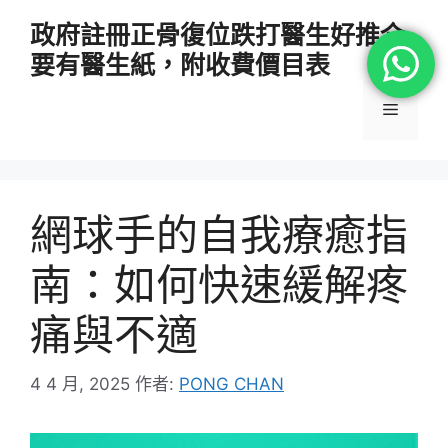
跳
政府註冊正骨復位跌打醫生好推介
至
要有醫生紙，附收費價目表
主
要
選
內
容
單
網球手的自我療癒指
南：如何快速緩解疼
痛與不適
4 4 月, 2025
作者:
PONG CHAN