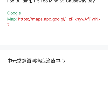
Foo Building, 1-5 Foo Ming St, Causeway Bay
Google
Map:
https://maps.app.goo.gl/HzPiknywAfj1yrNx
7
中元堂銅鑼灣痛症治療中心