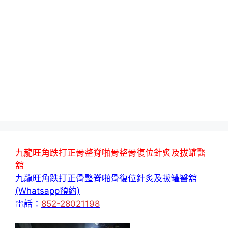
九龍旺角跌打正骨整脊啪骨整骨復位針炙及拔罐醫
舘
九龍旺角跌打正骨整脊啪骨復位針炙及拔罐醫舘
(Whatsapp預約)
電話：
852-28021198