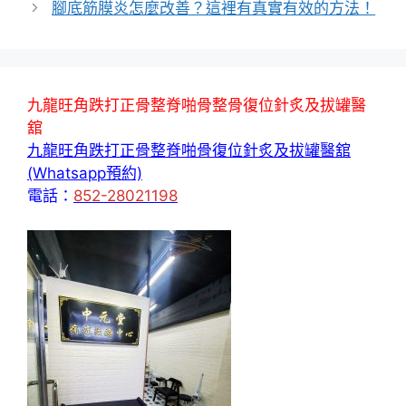
腳底筋膜炎怎麼改善？這裡有真實有效的方法！
九龍旺角跌打正骨整脊啪骨整骨復位針炙及拔罐醫
舘
九龍旺角跌打正骨整脊啪骨復位針炙及拔罐醫舘
(Whatsapp預約)
電話：
852-28021198