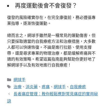
再度運動後會不會復發？
復發的風險確實存在，在完全康復前，務必遵循專
業指導，逐漸恢復運動。
總而言之，網球手雖然是一種常見的運動傷害，但
只要採取適當的自我療癒方法和治療措施，大多數
人都可以快速恢復。不論是進行拉筋、使用支撐
帶，還是尋求專業的物理治療，都是緩解疼痛與不
適的有效策略。希望這篇指南能夠幫助你更好地了
解網球手以及有效地進行自我療癒！
分
網球手
類
標
治療
、
消炎藥
、
疼痛
、
網球手
、
自我療癒
籤
長者痛症管理：教你輕鬆應對常見痛症的實用秘
訣