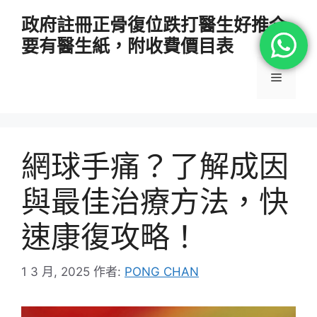
跳
政府註冊正骨復位跌打醫生好推介
至
要有醫生紙，附收費價目表
主
要
選
內
容
單
網球手痛？了解成因
與最佳治療方法，快
速康復攻略！
1 3 月, 2025
作者:
PONG CHAN