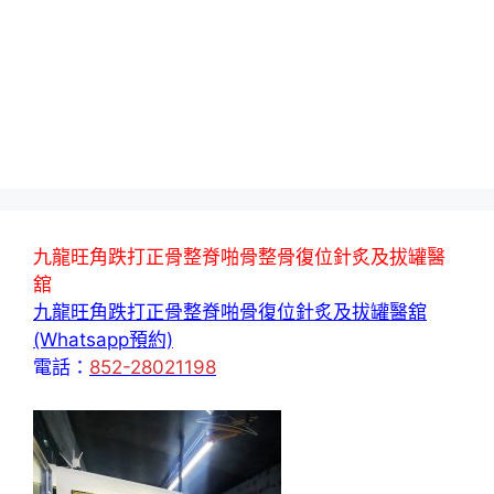
九龍旺角跌打正骨整脊啪骨整骨復位針炙及拔罐醫
舘
九龍旺角跌打正骨整脊啪骨復位針炙及拔罐醫舘
(Whatsapp預約)
電話：
852-28021198