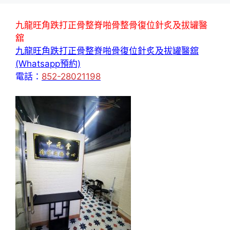
九龍旺角跌打正骨整脊啪骨整骨復位針炙及拔罐醫
舘
九龍旺角跌打正骨整脊啪骨復位針炙及拔罐醫舘
(Whatsapp預約)
電話：
852-28021198