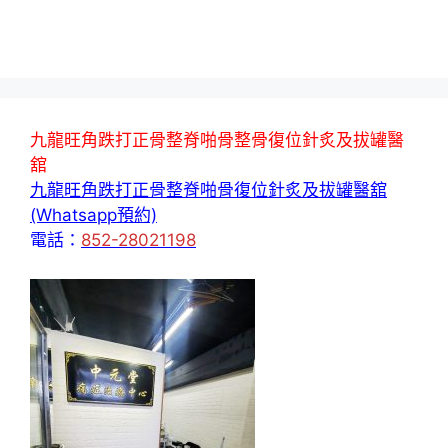
九龍旺角跌打正骨整脊啪骨整骨復位針炙及拔罐醫
舘
九龍旺角跌打正骨整脊啪骨復位針炙及拔罐醫舘
(Whatsapp預約)
電話：
852-28021198