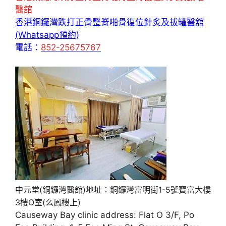
醫舘
香港銅鑼灣跌打正骨整脊啪骨復位針炙及拔罐醫舘
(Whatsapp預約)
電話：
852-25675767
中元堂(銅鑼灣醫舘)地址：銅鑼灣富明街1-5號寶富大樓
3樓O室(么鳳樓上)
Causeway Bay clinic address: Flat O 3/F, Po