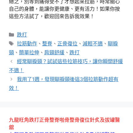
總之，別等到痛得受不了才想起來拉筋，時常關心
自己的身體，能讓你更健康、更有活力！如果你按
這些方法試了，歡迎回來告訴我效果！
分
跌打
類
標
拉筋動作
、
整脊
、
正骨復位
、
減輕不適
、
瞓捩
籤
頸
、
簡單拉伸
、
肩頸舒緩
、
跌打
經常瞓捩頸？試試這些拉筋技巧，讓你瞬間舒緩
不適！
我用了1週，發現瞓捩頸後這3個拉筋動作超有
效！
九龍旺角跌打正骨整脊啪骨整骨復位針炙及拔罐醫
舘