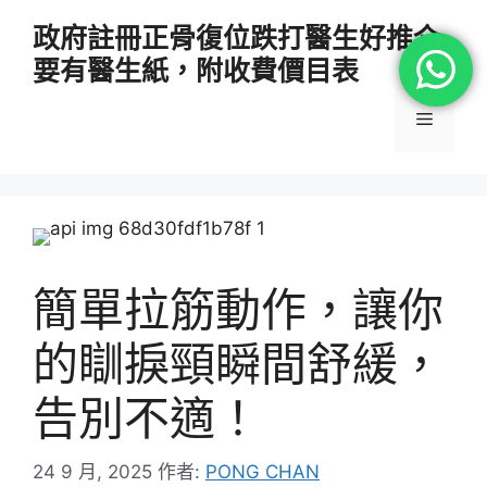
跳
政府註冊正骨復位跌打醫生好推介
至
要有醫生紙，附收費價目表
主
要
選
內
容
單
簡單拉筋動作，讓你
的瞓捩頸瞬間舒緩，
告別不適！
24 9 月, 2025
作者:
PONG CHAN