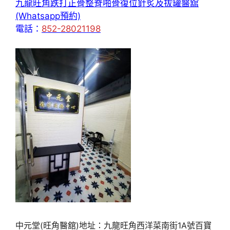
九龍旺角跌打正骨整脊啪骨復位針炙及拔罐醫舘
(Whatsapp預約)
電話：
852-28021198
中元堂(旺角醫舘)地址：九龍旺角西洋菜南街1A號百寶