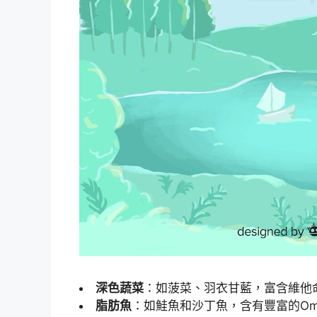
深色蔬菜
：如菠菜、羽衣甘藍，富含維他
脂肪魚
：如鮭魚和沙丁魚，含有豐富的Om