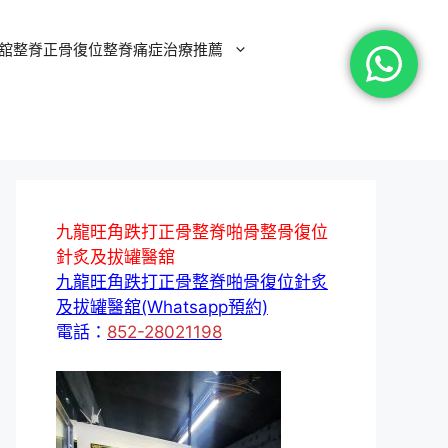
舘整脊正骨復位整脊痛症治療推薦
九龍旺角跌打正骨整脊啪骨整骨復位
針炙及拔罐醫舘
九龍旺角跌打正骨整脊啪骨復位針炙
及拔罐醫舘(Whatsapp預約)
電話：
852-28021198