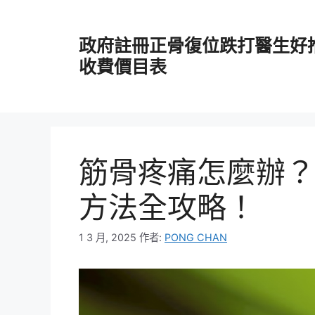
跳
至
政府註冊正骨復位跌打醫生好
主
要
收費價目表
內
容
筋骨疼痛怎麼辦？
方法全攻略！
1 3 月, 2025
作者:
PONG CHAN