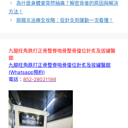
為什麼身體會突然抽痛？解密背後的原因與解決
方法！
筋膜炎治療全攻略：從針灸到運動一次看懂！
九龍旺角跌打正骨整脊啪骨整骨復位針炙及拔罐醫
舘
九龍旺角跌打正骨整脊啪骨復位針炙及拔罐醫舘
(Whatsapp預約)
電話：
852-28021198