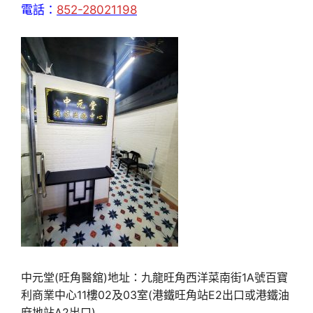
電話：
852-28021198
中元堂(旺角醫舘)地址：九龍旺角西洋菜南街1A號百寶
利商業中心11樓02及03室(港鐵旺角站E2出口或港鐵油
麻地站A2出口)