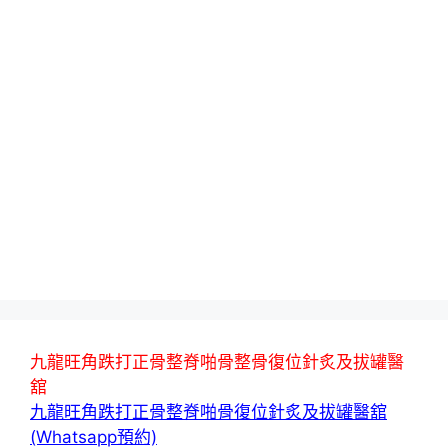
九龍旺角跌打正骨整脊啪骨整骨復位針炙及拔罐醫
舘
九龍旺角跌打正骨整脊啪骨復位針炙及拔罐醫舘
(Whatsapp預約)