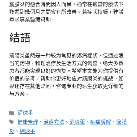
筋膜炎的癒合時間因人而異，通常在適當的療法下
幾週到幾個月之間會有所改善。若症狀持續，建議
尋求專業醫療幫助。
結語
筋膜炎虽然是一种较为常见的疼痛症状，但通过适
当的药物、物理治疗及生活方式的调整，绝大多数
患者都能实现良好的恢复。希望本文能为你提供有
价值的参考，帮助你更好地应对筋膜炎的挑战。如
果还存在其他疑问，咨询专业的医生获取更详细的
与方案。
分
網球手
類
標
健康管理
、
治療方法
、
消炎藥
、
疼痛緩解
、
筋膜
籤
炎
、
網球手