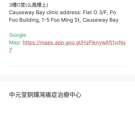
3樓O室(么鳳樓上)
Causeway Bay clinic address: Flat O 3/F, Po
Foo Building, 1-5 Foo Ming St, Causeway Bay
Google
Map:
https://maps.app.goo.gl/HzPiknywAfj1yrNx
7
中元堂銅鑼灣痛症治療中心