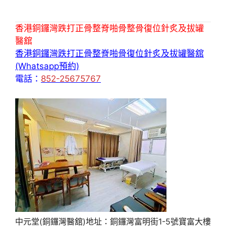
香港銅鑼灣跌打正骨整脊啪骨整骨復位針炙及拔罐
醫舘
香港銅鑼灣跌打正骨整脊啪骨復位針炙及拔罐醫舘
(Whatsapp預約)
電話：
852-25675767
中元堂(銅鑼灣醫舘)地址：銅鑼灣富明街1-5號寶富大樓