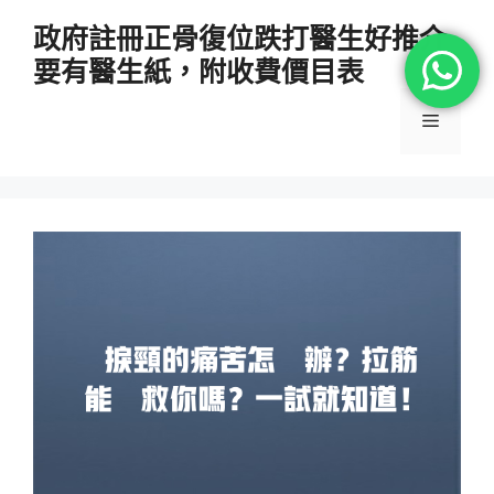
跳
政府註冊正骨復位跌打醫生好推介
至
要有醫生紙，附收費價目表
主
要
選
內
容
單