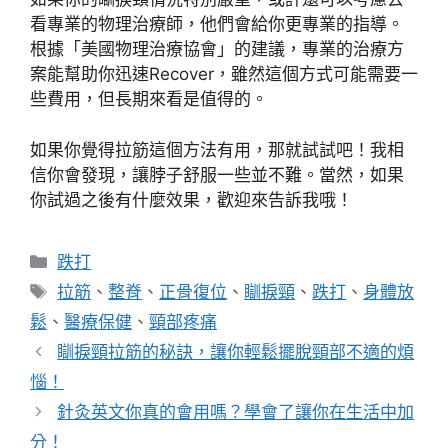
看專業的物理治療師，他們會給你更專業的指導。
根據「美國物理治療協會」的建議，專業的治療方
案能幫助你迅速Recover，雖然這個方式可能需要一
些費用，但長期來看是值得的。
如果你覺得拉筋這個方法有用，那就試試吧！我相
信你會發現，讓脖子舒服一些並不難。當然，如果
你試過之後有什麼效果，歡迎來告訴我哦！
分
跌打
類
標
拉筋
、
整脊
、
正骨復位
、
瞓捩頸
、
跌打
、
身體放
籤
鬆
、
醫療保健
、
頸部疼痛
瞓捩頸拉筋的秘訣，讓你輕鬆擺脫頸部不適的煩
惱！
針灸英文你真的會用嗎？學會了讓你在生活中加
分！