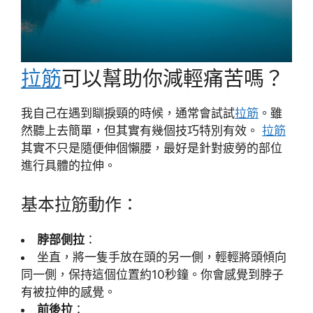
拉筋
可以幫助你減輕痛苦嗎？
我自己在遇到瞓捩頸的時候，通常會試試
拉筋
。雖
然聽上去簡單，但其實有幾個技巧特別有效。
拉筋
其實不只是隨便伸個懶腰，最好是針對疲勞的部位
進行具體的拉伸。
基本拉筋動作：
脖部側拉
：
坐直，將一隻手放在頭的另一側，輕輕將頭傾向
同一側，保持這個位置約10秒鐘。你會感覺到脖子
有被拉伸的感覺。
前後拉
：