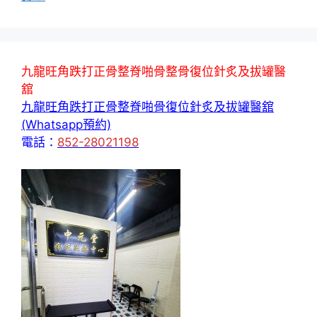
九龍旺角跌打正骨整脊啪骨整骨復位針炙及拔罐醫
舘
九龍旺角跌打正骨整脊啪骨復位針炙及拔罐醫舘
(Whatsapp預約)
電話：
852-28021198