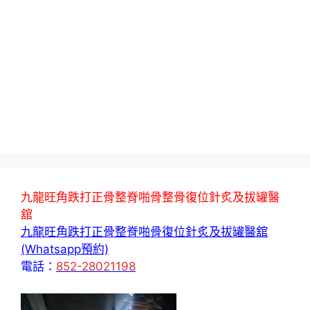
九龍旺角跌打正骨整脊啪骨整骨復位針炙及拔罐醫
舘
九龍旺角跌打正骨整脊啪骨復位針炙及拔罐醫舘
(Whatsapp預約)
電話：
852-28021198