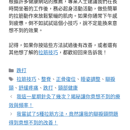
根據許多健康網站的推薦，專業人士建議我們在長
時間坐著的工作後，務必起身活動活動，做些簡單
的拉筋動作來放鬆緊繃的肌肉。如果你通常下午感
到疲憊，倒不如試試這個小技巧，說不定能換來意
想不到的效果。
記得，如果你按這些方法試過後有改善，或者還有
其他想了解的
拉筋技巧
，都歡迎回來告訴我！
分
跌打
類
標
拉筋技巧
、
整脊
、
正骨復位
、
睡姿調整
、
瞓捩
籤
頸
、
舒緩疼痛
、
跌打
、
頸部健康
我這一星期針灸了幾次？揭秘讓你意想不到的療
效與頻率！
我嘗試了5種拉筋方法，竟然讓我的瞓捩頸問題
得到意想不到的改善！