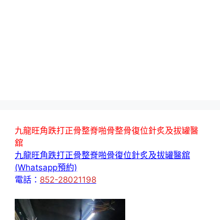
九龍旺角跌打正骨整脊啪骨整骨復位針炙及拔罐醫
舘
九龍旺角跌打正骨整脊啪骨復位針炙及拔罐醫舘
(Whatsapp預約)
電話：
852-28021198