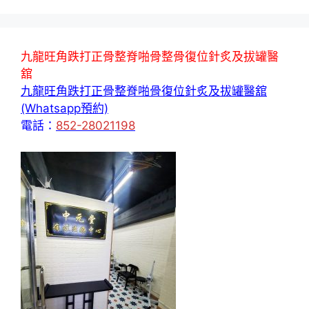
九龍旺角跌打正骨整脊啪骨整骨復位針炙及拔罐醫
舘
九龍旺角跌打正骨整脊啪骨復位針炙及拔罐醫舘
(Whatsapp預約)
電話：
852-28021198