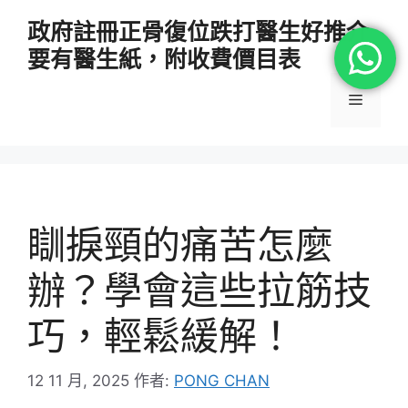
跳
政府註冊正骨復位跌打醫生好推介
至
要有醫生紙，附收費價目表
主
要
選
內
容
單
瞓捩頸的痛苦怎麼
辦？學會這些拉筋技
巧，輕鬆緩解！
12 11 月, 2025
作者:
PONG CHAN