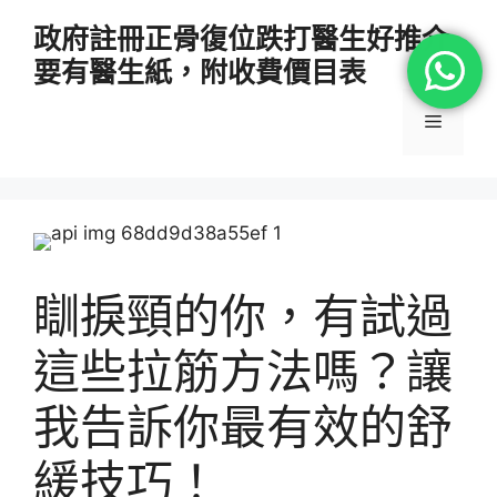
跳
政府註冊正骨復位跌打醫生好推介
至
要有醫生紙，附收費價目表
主
要
選
內
容
單
瞓捩頸的你，有試過
這些拉筋方法嗎？讓
我告訴你最有效的舒
緩技巧！