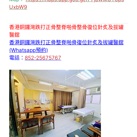
UxbW9
香港銅鑼灣跌打正骨整脊啪骨整骨復位針炙及拔罐
醫舘
香港銅鑼灣跌打正骨整脊啪骨復位針炙及拔罐醫舘
(Whatsapp預約)
電話：
852-25675767