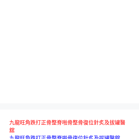
九龍旺角跌打正骨整脊啪骨整骨復位針炙及拔罐醫
舘
九龍旺角跌打正骨整脊啪骨復位針炙及拔罐醫舘