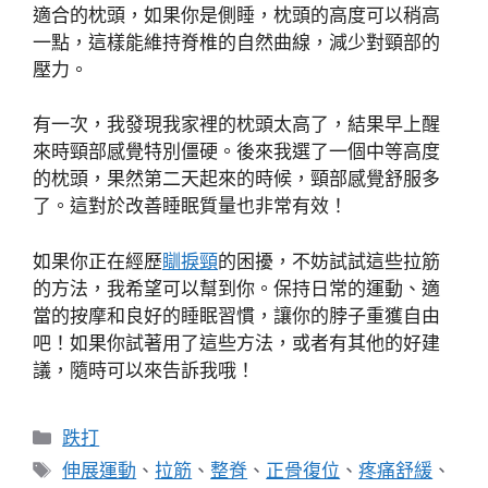
適合的枕頭，如果你是側睡，枕頭的高度可以稍高
一點，這樣能維持脊椎的自然曲線，減少對頸部的
壓力。
有一次，我發現我家裡的枕頭太高了，結果早上醒
來時頸部感覺特別僵硬。後來我選了一個中等高度
的枕頭，果然第二天起來的時候，頸部感覺舒服多
了。這對於改善睡眠質量也非常有效！
如果你正在經歷
瞓捩頸
的困擾，不妨試試這些拉筋
的方法，我希望可以幫到你。保持日常的運動、適
當的按摩和良好的睡眠習慣，讓你的脖子重獲自由
吧！如果你試著用了這些方法，或者有其他的好建
議，隨時可以來告訴我哦！
分
跌打
類
標
伸展運動
、
拉筋
、
整脊
、
正骨復位
、
疼痛舒緩
、