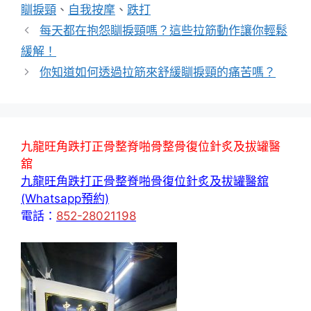
籤
瞓捩頸
、
自我按摩
、
跌打
每天都在抱怨瞓捩頸嗎？這些拉筋動作讓你輕鬆
緩解！
你知道如何透過拉筋來舒緩瞓捩頸的痛苦嗎？
九龍旺角跌打正骨整脊啪骨整骨復位針炙及拔罐醫
舘
九龍旺角跌打正骨整脊啪骨復位針炙及拔罐醫舘
(Whatsapp預約)
電話：
852-28021198