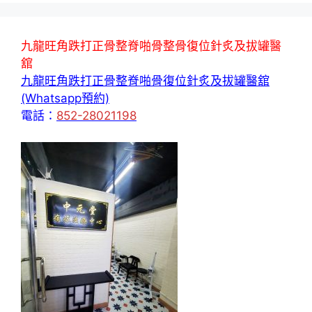
九龍旺角跌打正骨整脊啪骨整骨復位針炙及拔罐醫
舘
九龍旺角跌打正骨整脊啪骨復位針炙及拔罐醫舘
(Whatsapp預約)
電話：
852-28021198