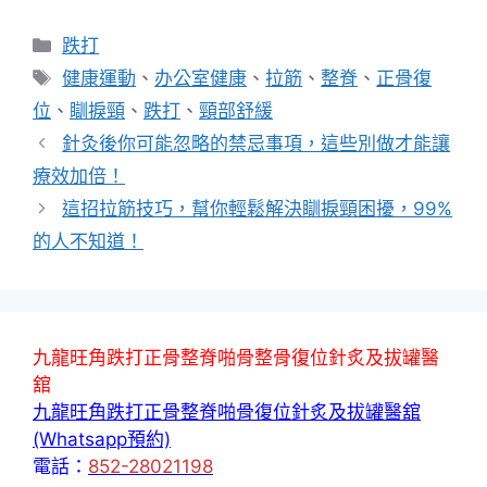
分
跌打
類
標
健康運動
、
办公室健康
、
拉筋
、
整脊
、
正骨復
籤
位
、
瞓捩頸
、
跌打
、
頸部舒緩
針灸後你可能忽略的禁忌事項，這些別做才能讓
療效加倍！
這招拉筋技巧，幫你輕鬆解決瞓捩頸困擾，99%
的人不知道！
九龍旺角跌打正骨整脊啪骨整骨復位針炙及拔罐醫
舘
九龍旺角跌打正骨整脊啪骨復位針炙及拔罐醫舘
(Whatsapp預約)
電話：
852-28021198