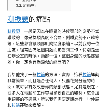
定期進行
瞓捩頸
的痛點
瞓捩頸
，一般是因為在睡覺的時候頸部的姿勢不當
導致的，像是枕頭高度不合適、側睡姿勢不正確等
等，這些都會讓頸部肌肉過度緊繃。以前我的一位
朋友，經常因為這個問題而影響到工作，特別是坐
在辦公室的時候，頸部一僵，整個身體的狀態都變
差。你一定也有過類似的經歷吧？
我幫他找了一些
拉筋
的方法，實際上這種
拉筋
運動
非常簡單，而且適合任何人，只要花幾分鐘的時
間，就可以有效改善你的頸部狀態。尤其是現在，
很多人在電腦前工作容易驚訝自己的姿勢，這會加
重頸部的不適感，所以我們需要定期進行一些伸展
和
拉筋
運動來緩解。