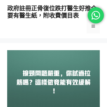
跳
政府註冊正骨復位跌打醫生好推介
至
要有醫生紙，附收費價目表
主
要
選
內
容
單