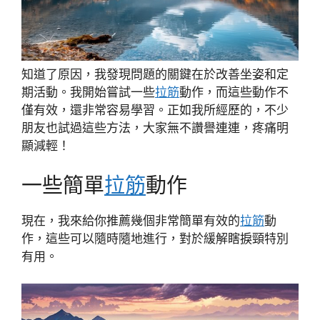
知道了原因，我發現問題的關鍵在於改善坐姿和定
期活動。我開始嘗試一些
拉筋
動作，而這些動作不
僅有效，還非常容易學習。正如我所經歷的，不少
朋友也試過這些方法，大家無不讚譽連連，疼痛明
顯減輕！
一些簡單
拉筋
動作
現在，我來給你推薦幾個非常簡單有效的
拉筋
動
作，這些可以隨時隨地進行，對於緩解瞎捩頸特別
有用。