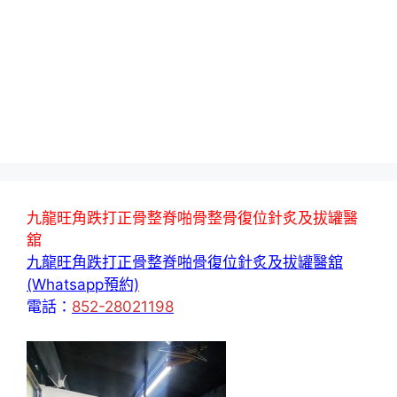
九龍旺角跌打正骨整脊啪骨整骨復位針炙及拔罐醫
舘
九龍旺角跌打正骨整脊啪骨復位針炙及拔罐醫舘
(Whatsapp預約)
電話：
852-28021198