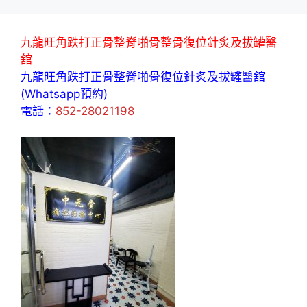
九龍旺角跌打正骨整脊啪骨整骨復位針炙及拔罐醫
舘
九龍旺角跌打正骨整脊啪骨復位針炙及拔罐醫舘
(Whatsapp預約)
電話：
852-28021198