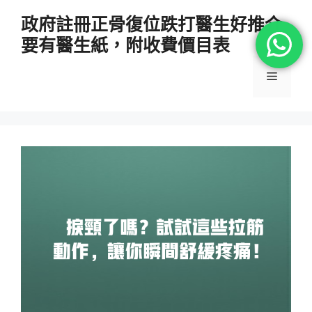
跳
政府註冊正骨復位跌打醫生好推介
至
要有醫生紙，附收費價目表
主
要
選
內
容
單