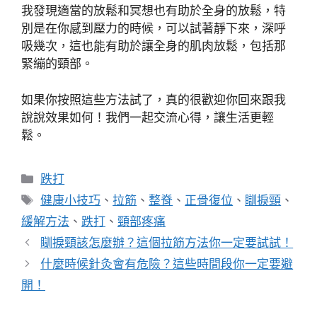
我發現適當的放鬆和冥想也有助於全身的放鬆，特
別是在你感到壓力的時候，可以試著靜下來，深呼
吸幾次，這也能有助於讓全身的肌肉放鬆，包括那
緊繃的頸部。
如果你按照這些方法試了，真的很歡迎你回來跟我
說說效果如何！我們一起交流心得，讓生活更輕
鬆。
分
跌打
類
標
健康小技巧
、
拉筋
、
整脊
、
正骨復位
、
瞓捩頸
、
籤
緩解方法
、
跌打
、
頸部疼痛
瞓捩頸該怎麼辦？這個拉筋方法你一定要試試！
什麼時候針灸會有危險？這些時間段你一定要避
開！