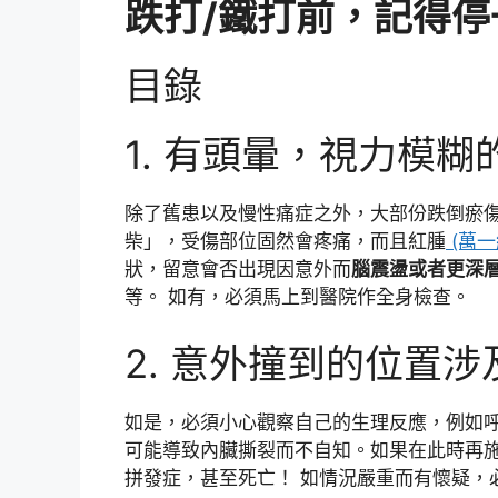
跌打/鐵打前，記得
目錄
1. 有頭暈，視力模
除了舊患以及慢性痛症之外，大部份跌倒瘀傷
柴」，受傷部位固然會疼痛，而且紅腫
(萬一
狀，留意會否出現因意外而
腦震盪或者更深
等。 如有，必須馬上到醫院作全身檢查。
2. 意外撞到的位置涉
如是，必須小心觀察自己的生理反應，例如呼吸
可能導致內臟撕裂而不自知。如果在此時再
拼發症，甚至死亡！ 如情況嚴重而有懷疑，