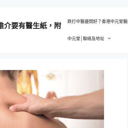
跌打中醫邊間好？香港中元堂醫
推介要有醫生紙，附
中元堂│聯絡及地址