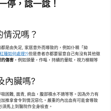
停一停，諗一諗！
糊的情況嗎？
都是由失足, 家居意外而導致的，例如仆親「拗
紅腫如何處理?)
但是患者亦都要留意自己有沒有其他徵
層的傷害
，例如頭暈，作嘔，持續的暈眩，視力模糊等
及內臟嗎?
困難, 面青, 痾血，腹部積水不適等等。因為外力有
施加推拿會令到情況惡化。嚴重的內出血有可能會導致
必須馬上到醫院作全身檢查。