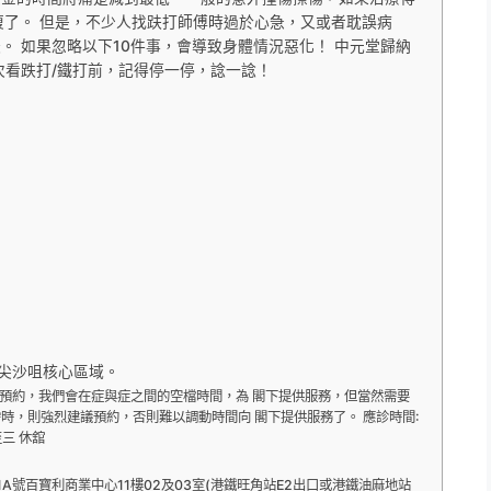
復了。 但是，不少人找趺打師傅時過於心急，又或者耽誤病
。 如果忽略以下10件事，會導致身體情況惡化！ 中元堂歸納
次看跌打/鐵打前，記得停一停，諗一諗！
尖沙咀核心區域。
沒有預約，我們會在症與症之間的空檔時間，為 閣下提供服務，但當然需要
時，則強烈建議預約，否則難以調動時間向 閣下提供服務了。 應診時間:
至三 休舘
A號百寶利商業中心11樓02及03室(港鐵旺角站E2出口或港鐵油麻地站