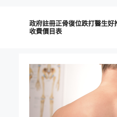
跳
至
政府註冊正骨復位跌打醫生好
主
要
收費價目表
內
容