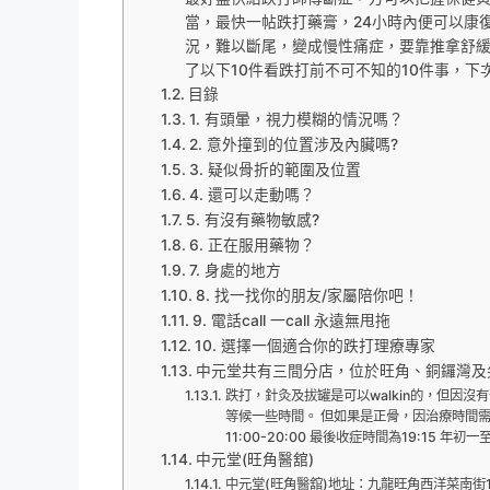
當，最快一帖跌打藥膏，24小時內便可以康
況，難以斷尾，變成慢性痛症，要靠推拿舒緩
了以下10件看跌打前不可不知的10件事，下
目錄
1. 有頭暈，視力模糊的情況嗎？
2. 意外撞到的位置涉及內臟嗎?
3. 疑似骨折的範圍及位置
4. 還可以走動嗎？
5. 有沒有藥物敏感?
6. 正在服用藥物？
7. 身處的地方
8. 找一找你的朋友/家屬陪你吧！
9. 電話call 一call 永遠無甩拖
10. 選擇一個適合你的跌打理療專家
中元堂共有三間分店，位於旺角、銅鑼灣及
跌打，針灸及拔罐是可以walkin的，但因
等候一些時間。 但如果是正骨，因治療時間需
11:00-20:00 最後收症時間為19:15 年初一
中元堂(旺角醫舘)
中元堂(旺角醫舘)地址：九龍旺角西洋菜南街1