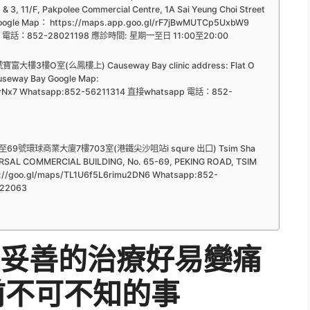
 3, 11/F, Pakpolee Commercial Centre, 1A Sai Yeung Choi Street
 Google Map： https://maps.app.goo.gl/rF7jBwMUTCp5UxbW9
pp 電話：852-28021198 應診時間: 星期一至日 11:00至20:00
O室(么鳳樓上) Causeway Bay clinic address: Flat O
Causeway Bay Google Map:
j1yrNx7 Whatsapp:852-56211314 直接whatsapp 電話：852-
號環球商業大廈7樓703室(港鐵尖沙咀站i squre 出口) Tsim Sha
IVERSAL COMMERCIAL BUILDING, No. 65-69, PEKING ROAD, TSIM
://goo.gl/maps/TL1U6f5L6rimu2DN6 Whatsapp:852-
22063
妥善的治療好易變痛
前不可不知的事