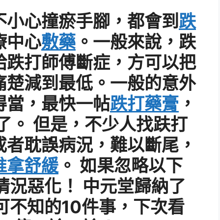
不小心撞瘀手腳，都會到
跌
療中心
敷藥
。一般來說，跌
給跌打師傅斷症，方可以把
痛楚減到最低。一般的意外
得當，最快一帖
跌打藥膏
，
了。 但是，不少人找趺打
或者耽誤病況，難以斷尾，
推拿舒緩
。 如果忽略以下
情況惡化！ 中元堂歸納了
可不知的10件事，下次看