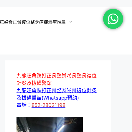
舘整脊正骨復位整脊痛症治療推薦
九龍旺角跌打正骨整脊啪骨整骨復位
針炙及拔罐醫舘
九龍旺角跌打正骨整脊啪骨復位針炙
及拔罐醫舘(Whatsapp預約)
電話：
852-28021198