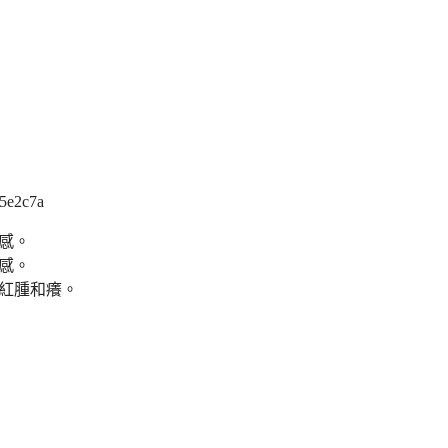
感。
感。
紅腫和癢。