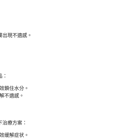
膚出現不適感。
品：
效鎖住水分。
解不適感。
下治療方案：
效缓解症状。