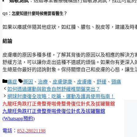
過敏測試
：透過專業醫療機構進行過敏源測試，找出可能的
Q3：怎麼知道什麼時候需要看醫生？
如果以癢感伴隨其他症狀，如紅腫、膿包、脫皮等，建議及時
結論
皮膚癢的原因多種多樣，了解其背後的原因以及相應的解決方
舒緩方法，可以讓你走出這種不適感的煩惱。如果你有更深入
生總是你最好的諮詢對象。保持關懷自己和皮膚的心態，讓生
分
標
痛症
原因
、
治療
、
皮膚健康
、
皮膚癢
、
舒緩
、
頸痛
類
籤
如何透過運動與飲食自然舒緩椎間盤突出？
網球肘康復全攻略：吃藥、運動及護具使用指南！
九龍旺角跌打正骨整脊啪骨整骨復位針炙及拔罐醫舘
九龍旺角跌打正骨整脊啪骨復位針炙及拔罐醫舘
(Whatsapp預約)
電話：
852-28021198