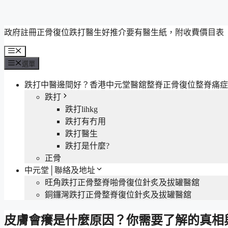
跳
政府註冊正骨復位跌打醫生好推介要有醫生紙，附收費價目表
至
選
主
單
選單
要
內
跌打中醫邊間好？香港中元堂醫舘整脊正骨復位整脊痛症
容
跌打
跌打lihkg
跌打有冇用
跌打醫生
跌打是什麼?
正骨
中元堂│聯絡及地址
旺角跌打正骨整脊啪骨復位針炙及拔罐醫舘
銅鑼灣跌打正骨整脊復位針炙及拔罐醫舘
皮膚會癢是什麼原因？你需要了解的真相