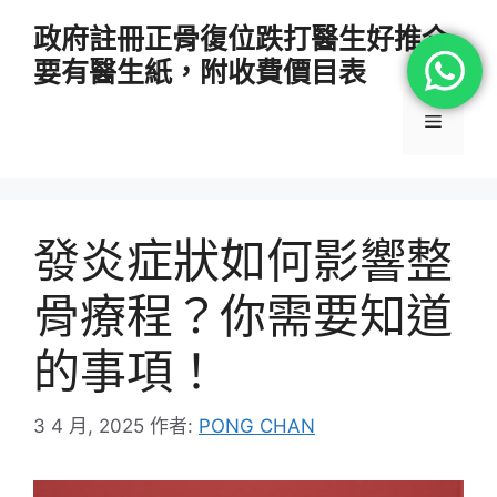
跳
政府註冊正骨復位跌打醫生好推介
至
要有醫生紙，附收費價目表
主
要
選
內
容
單
發炎症狀如何影響整
骨療程？你需要知道
的事項！
3 4 月, 2025
作者:
PONG CHAN