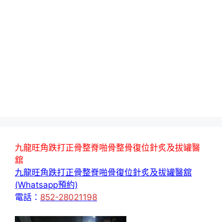
九龍旺角跌打正骨整脊啪骨整骨復位針炙及拔罐醫
舘
九龍旺角跌打正骨整脊啪骨復位針炙及拔罐醫舘
(Whatsapp預約)
電話：
852-28021198