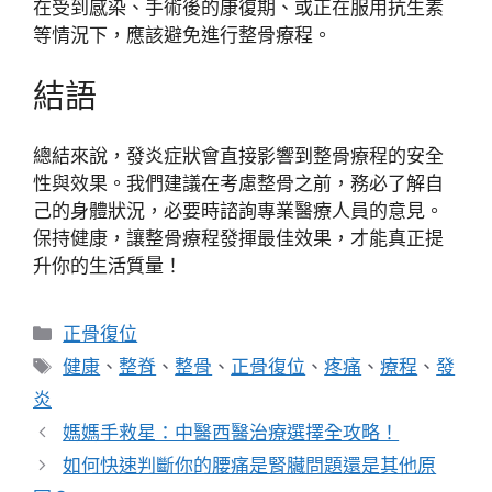
在受到感染、手術後的康復期、或正在服用抗生素
等情況下，應該避免進行整骨療程。
結語
總結來說，發炎症狀會直接影響到整骨療程的安全
性與效果。我們建議在考慮整骨之前，務必了解自
己的身體狀況，必要時諮詢專業醫療人員的意見。
保持健康，讓整骨療程發揮最佳效果，才能真正提
升你的生活質量！
分
正骨復位
類
標
健康
、
整脊
、
整骨
、
正骨復位
、
疼痛
、
療程
、
發
籤
炎
媽媽手救星：中醫西醫治療選擇全攻略！
如何快速判斷你的腰痛是腎臟問題還是其他原