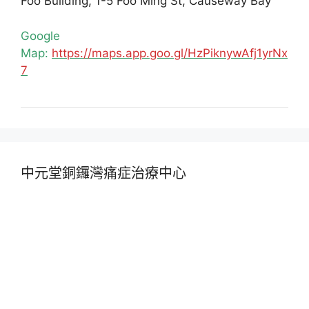
Foo Building, 1-5 Foo Ming St, Causeway Bay
Google
Map:
https://maps.app.goo.gl/HzPiknywAfj1yrNx
7
中元堂銅鑼灣痛症治療中心