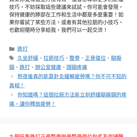
技巧，不妨採取這些建議來試試。你可能會發現，
保持健康的脖部在工作和生活中都是多麼重要！如
果你嘗試了某些方法，或者有其他拉筋的小技巧，
也歡迎隨時分享給我，我們可以一起交流！
分
跌打
類
標
久坐舒緩
、
拉筋技巧
、
整脊
、
正骨復位
、
瞓捩
籤
頸
、
跌打
、
辦公室健康
、
頭頸疼痛
熬夜後真的能靠針灸緩解疲勞嗎？你不可不知的
真相！
你知道嗎？這個拉筋方法能立刻舒緩瞓捩頸的疼
痛，讓你釋放疲勞！
九龍旺角跌打正骨整脊啪骨整骨復位針炙及拔罐醫