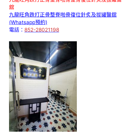
舘
九龍旺角跌打正骨整脊啪骨復位針炙及拔罐醫舘
(Whatsapp預約)
電話：
852-28021198