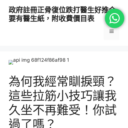
跳
政府註冊正骨復位跌打醫生好推介
至
要有醫生紙，附收費價目表
主
要
選
內
容
單
為何我經常瞓捩頸？
這些拉筋小技巧讓我
久坐不再難受！你試
過了嗎？