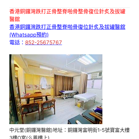
香港銅鑼灣跌打正骨整脊啪骨整骨復位針炙及拔罐
醫舘
香港銅鑼灣跌打正骨整脊啪骨復位針炙及拔罐醫舘
(Whatsapp預約)
電話：
852-25675767
中元堂(銅鑼灣醫舘)地址：銅鑼灣富明街1-5號寶富大樓
3樓O室(么鳳樓上)