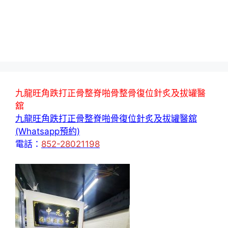
九龍旺角跌打正骨整脊啪骨整骨復位針炙及拔罐醫
舘
九龍旺角跌打正骨整脊啪骨復位針炙及拔罐醫舘
(Whatsapp預約)
電話：
852-28021198