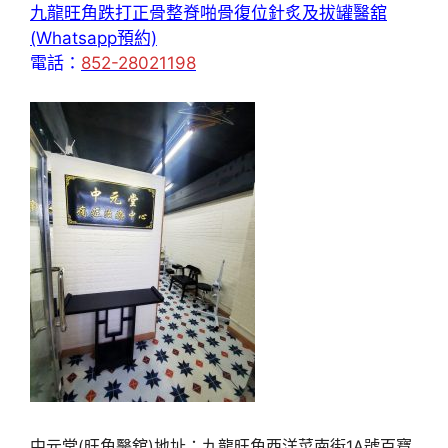
九龍旺角跌打正骨整脊啪骨復位針炙及拔罐醫舘
(Whatsapp預約)
電話：
852-28021198
中元堂(旺角醫舘)地址：九龍旺角西洋菜南街1A號百寶