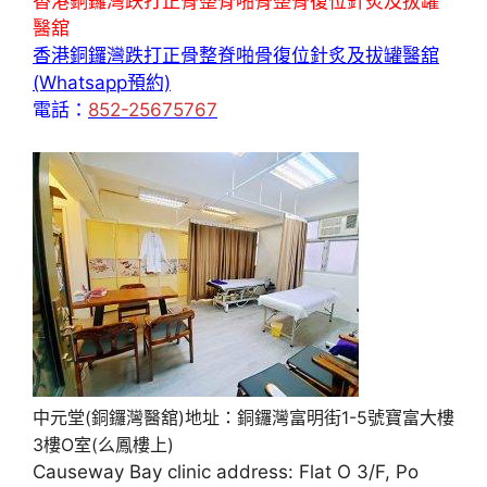
香港銅鑼灣跌打正骨整脊啪骨整骨復位針炙及拔罐
醫舘
香港銅鑼灣跌打正骨整脊啪骨復位針炙及拔罐醫舘
(Whatsapp預約)
電話：
852-25675767
中元堂(銅鑼灣醫舘)地址：銅鑼灣富明街1-5號寶富大樓
3樓O室(么鳳樓上)
Causeway Bay clinic address: Flat O 3/F, Po