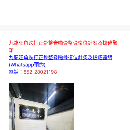
九龍旺角跌打正骨整脊啪骨整骨復位針炙及拔罐醫
舘
九龍旺角跌打正骨整脊啪骨復位針炙及拔罐醫舘
(Whatsapp預約)
電話：
852-28021198