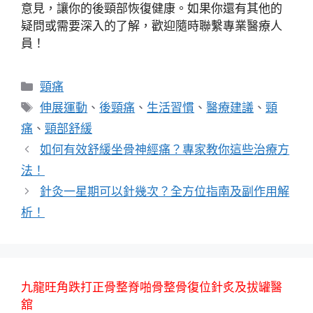
意見，讓你的後頸部恢復健康。如果你還有其他的
疑問或需要深入的了解，歡迎隨時聯繫專業醫療人
員！
分
頸痛
類
標
伸展運動
、
後頸痛
、
生活習慣
、
醫療建議
、
頸
籤
痛
、
頸部舒緩
如何有效舒緩坐骨神經痛？專家教你這些治療方
法！
針灸一星期可以針幾次？全方位指南及副作用解
析！
九龍旺角跌打正骨整脊啪骨整骨復位針炙及拔罐醫
舘