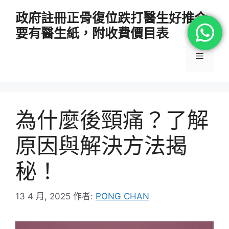
跳
政府註冊正骨復位跌打醫生好推介
至
要有醫生紙，附收費價目表
主
要
選
內
容
單
為什麼後頸痛？了解
原因與解決方法揭
秘！
13 4 月, 2025
作者:
PONG CHAN