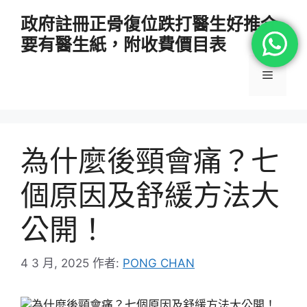
跳
政府註冊正骨復位跌打醫生好推介
至
要有醫生紙，附收費價目表
主
要
選
內
容
單
為什麼後頸會痛？七
個原因及舒緩方法大
公開！
4 3 月, 2025
作者:
PONG CHAN