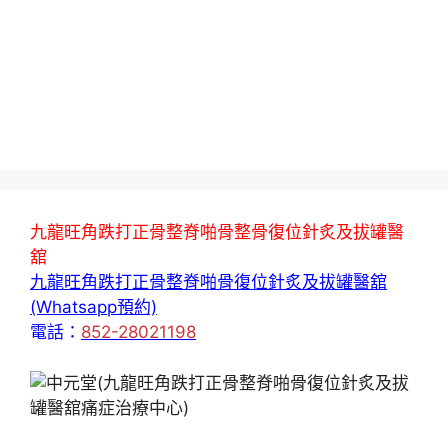
九龍旺角跌打正骨整脊啪骨整骨復位針炙及拔罐醫
舘
九龍旺角跌打正骨整脊啪骨復位針炙及拔罐醫舘
(Whatsapp預約)
電話：
852-28021198