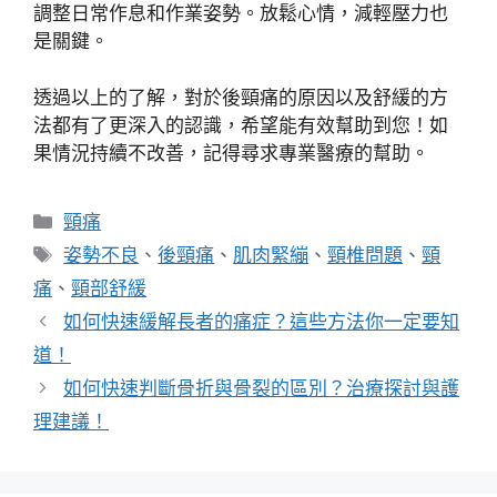
調整日常作息和作業姿勢。放鬆心情，減輕壓力也
是關鍵。
透過以上的了解，對於後頸痛的原因以及舒緩的方
法都有了更深入的認識，希望能有效幫助到您！如
果情況持續不改善，記得尋求專業醫療的幫助。
分
頸痛
類
標
姿勢不良
、
後頸痛
、
肌肉緊繃
、
頸椎問題
、
頸
籤
痛
、
頸部舒緩
如何快速緩解長者的痛症？這些方法你一定要知
道！
如何快速判斷骨折與骨裂的區別？治療探討與護
理建議！