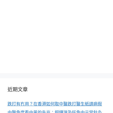
近期文章
跌打有冇用？在香港如何取中醫跌打醫生紙請病假
中醫角度看中風的先兆：銅鑼灣及旺角中元堂針灸