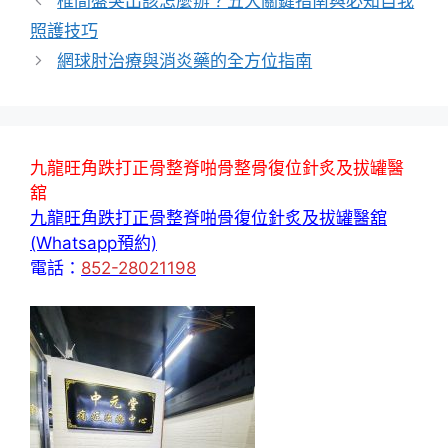
椎間盤突出該怎麼辦？五大關鍵指南與必知自我
照護技巧
網球肘治療與消炎藥的全方位指南
九龍旺角跌打正骨整脊啪骨整骨復位針炙及拔罐醫
舘
九龍旺角跌打正骨整脊啪骨復位針炙及拔罐醫舘
(Whatsapp預約)
電話：
852-28021198