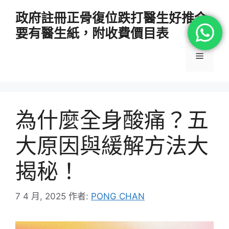
跳
政府註冊正骨復位跌打醫生好推介
至
要有醫生紙，附收費價目表
主
要
選
內
容
單
為什麼全身酸痛？五
大原因與緩解方法大
揭秘！
7 4 月, 2025
作者:
PONG CHAN