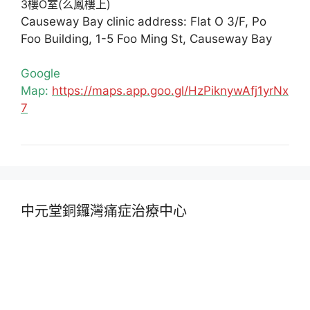
3樓O室(么鳳樓上)
Causeway Bay clinic address: Flat O 3/F, Po
Foo Building, 1-5 Foo Ming St, Causeway Bay
Google
Map:
https://maps.app.goo.gl/HzPiknywAfj1yrNx
7
中元堂銅鑼灣痛症治療中心