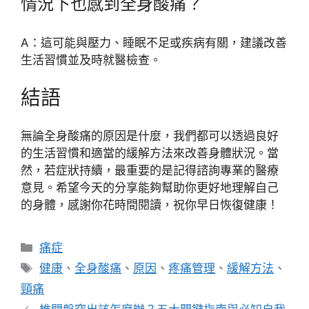
情況下也感到全身酸痛？
A：這可能與壓力、睡眠不足或疾病有關，建議改善
生活習慣並及時就醫檢查。
結語
無論全身酸痛的原因是什麼，我們都可以透過良好
的生活習慣和適當的緩解方法來改善身體狀況。當
然，若症狀持續，最重要的是記得諮詢專業的醫療
意見。希望今天的分享能夠幫助你更好地理解自己
的身體，感謝你花時間閱讀，祝你早日恢復健康！
分
痛症
類
標
健康
、
全身酸痛
、
原因
、
疼痛管理
、
緩解方法
、
籤
頸痛