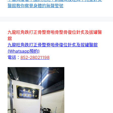
醫館教你察覺身體的無聲警號
九龍旺角跌打正骨整脊啪骨整骨復位針炙及拔罐醫
舘
九龍旺角跌打正骨整脊啪骨復位針炙及拔罐醫舘
(Whatsapp預約)
電話：
852-28021198