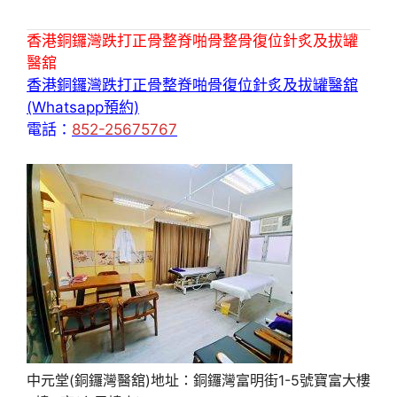
香港銅鑼灣跌打正骨整脊啪骨整骨復位針炙及拔罐
醫舘
香港銅鑼灣跌打正骨整脊啪骨復位針炙及拔罐醫舘
(Whatsapp預約)
電話：
852-25675767
中元堂(銅鑼灣醫舘)地址：銅鑼灣富明街1-5號寶富大樓