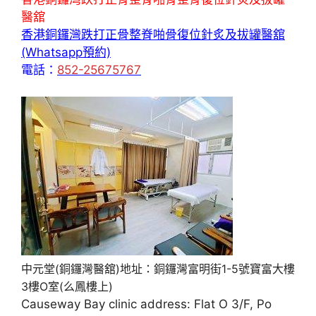
醫舘
香港銅鑼灣跌打正骨整脊啪骨復位針炙及拔罐醫舘
(Whatsapp預約)
電話：
852-25675767
中元堂(銅鑼灣醫舘)地址：銅鑼灣富明街1-5號寶富大樓
3樓O室(么鳳樓上)
Causeway Bay clinic address: Flat O 3/F, Po