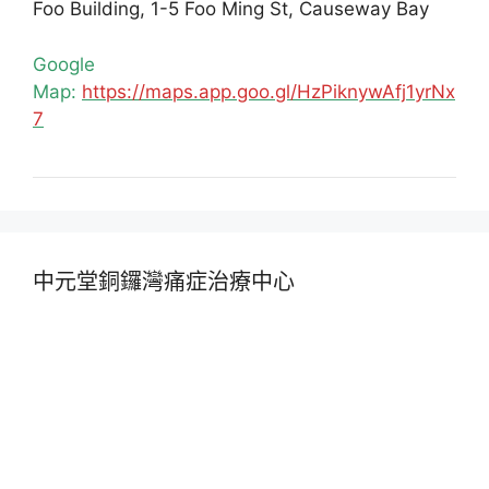
Foo Building, 1-5 Foo Ming St, Causeway Bay
Google
Map:
https://maps.app.goo.gl/HzPiknywAfj1yrNx
7
中元堂銅鑼灣痛症治療中心