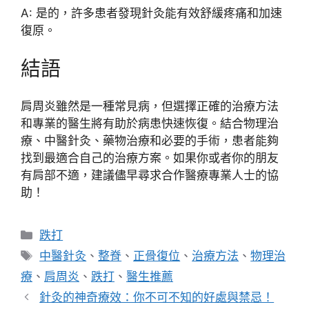
A: 是的，許多患者發現針灸能有效舒緩疼痛和加速
復原。
結語
肩周炎雖然是一種常見病，但選擇正確的治療方法
和專業的醫生將有助於病患快速恢復。結合物理治
療、中醫針灸、藥物治療和必要的手術，患者能夠
找到最適合自己的治療方案。如果你或者你的朋友
有肩部不適，建議儘早尋求合作醫療專業人士的協
助！
分
跌打
類
標
中醫針灸
、
整脊
、
正骨復位
、
治療方法
、
物理治
籤
療
、
肩周炎
、
跌打
、
醫生推薦
針灸的神奇療效：你不可不知的好處與禁忌！