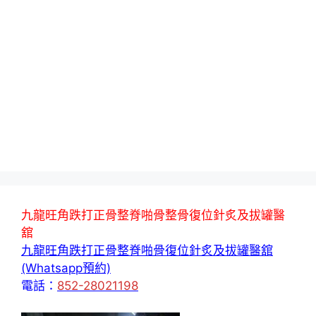
九龍旺角跌打正骨整脊啪骨整骨復位針炙及拔罐醫
舘
九龍旺角跌打正骨整脊啪骨復位針炙及拔罐醫舘
(Whatsapp預約)
電話：
852-28021198