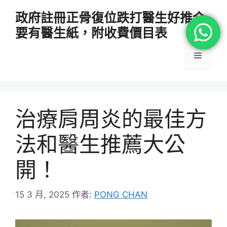
跳
政府註冊正骨復位跌打醫生好推介
至
要有醫生紙，附收費價目表
主
要
選
內
容
單
治療肩周炎的最佳方
法和醫生推薦大公
開！
15 3 月, 2025
作者:
PONG CHAN