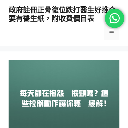
跳
政府註冊正骨復位跌打醫生好推介
至
要有醫生紙，附收費價目表
主
要
選
內
容
單