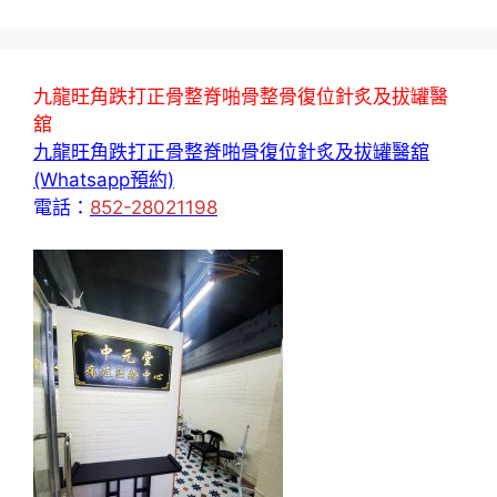
九龍旺角跌打正骨整脊啪骨整骨復位針炙及拔罐醫
舘
九龍旺角跌打正骨整脊啪骨復位針炙及拔罐醫舘
(Whatsapp預約)
電話：
852-28021198