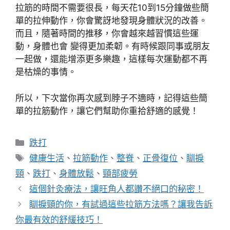
拉筋的時間不需要很長，每天花10到15分鐘做些簡
單的拉伸動作，你會驚訝地發現身體狀況的改善。
而且，隨著時間的推移，你會越來越習慣這些運
動，身體也會 變得更加柔韌。有時候跟同事或朋友
一起做，還能增添更多樂趣，這樣每次運動都不再
是枯燥的事情。
所以，下次當你再次感到脖子不適時，記得這些簡
單的拉筋動作，讓它們幫助你重拾舒適的感覺！
分
跌打
類
標
健康生活
、
拉筋動作
、
整脊
、
正骨復位
、
瞓捩
籤
頸
、
跌打
、
身體放鬆
、
頸部疲勞
這個針灸療法，讓旺角人都讚不絕口的秘密！
瞓捩頸的你，有試過這些拉筋方法嗎？讓我告訴
你最有效的舒緩技巧！