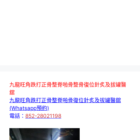
九龍旺角跌打正骨整脊啪骨整骨復位針炙及拔罐醫
舘
九龍旺角跌打正骨整脊啪骨復位針炙及拔罐醫舘
(Whatsapp預約)
電話：
852-28021198