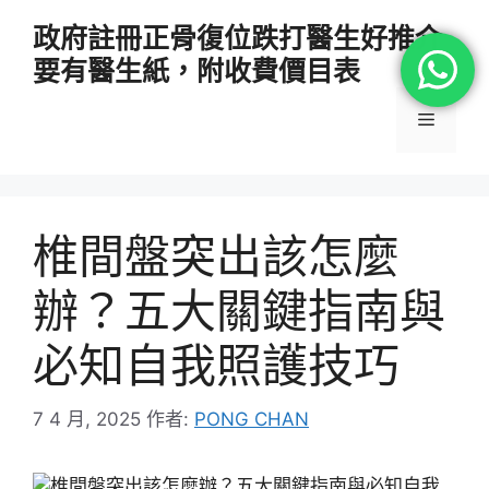
跳
政府註冊正骨復位跌打醫生好推介
至
要有醫生紙，附收費價目表
主
要
選
內
容
單
椎間盤突出該怎麼
辦？五大關鍵指南與
必知自我照護技巧
7 4 月, 2025
作者:
PONG CHAN