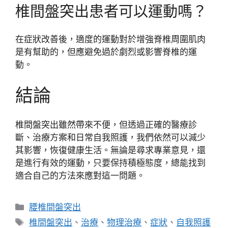
椎間盤突出患者可以運動嗎？
在症狀改善後，適度的運動對於增強脊椎周圍肌肉
是有幫助的，但應避免過於劇烈或影響脊椎的運
動。
結論
椎間盤突出雖然帶來不便，但透過正確的醫療診
斷、治療方案和日常自我照護，我們依然可以減少
其影響，恢復健康生活。無論是尋求專業意見，還
是進行有效的運動，只要保持積極態度，總能找到
適合自己的方法來應對這一問題。
分
腰椎間盤突出
類
標
椎間盤突出
、
治療
、
物理治療
、
症狀
、
自我照護