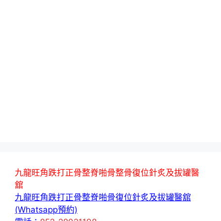
九龍旺角跌打正骨整脊啪骨整骨復位針炙及拔罐醫
舘
九龍旺角跌打正骨整脊啪骨復位針炙及拔罐醫舘
(Whatsapp預約)