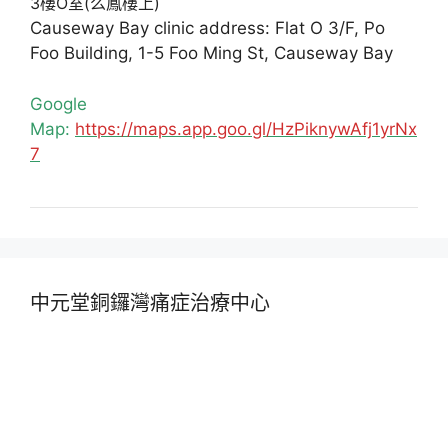
3樓O室(么鳳樓上)
Causeway Bay clinic address: Flat O 3/F, Po
Foo Building, 1-5 Foo Ming St, Causeway Bay
Google
Map:
https://maps.app.goo.gl/HzPiknywAfj1yrNx
7
中元堂銅鑼灣痛症治療中心