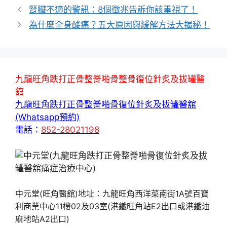
籤
腎臟不適的警訊：8個徵兆告訴你該重視了！
為什麼全身酸痛？五大原因與緩解方法大揭秘！
九龍旺角跌打正骨整脊啪骨整骨復位針炙及拔罐醫
舘
九龍旺角跌打正骨整脊啪骨復位針炙及拔罐醫舘
(Whatsapp預約)
電話：
852-28021198
中元堂(旺角醫舘)地址：九龍旺角西洋菜南街1A號百寶
利商業中心11樓02及03室(港鐵旺角站E2出口或港鐵油
麻地站A2出口)