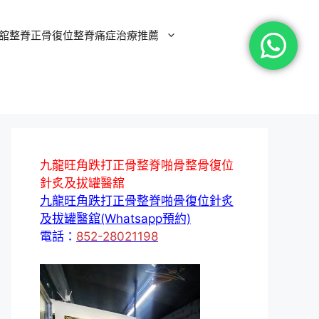
舘整脊正骨復位整脊痛症治療推薦
九龍旺角跌打正骨整脊啪骨整骨復位
針炙及拔罐醫舘
九龍旺角跌打正骨整脊啪骨復位針炙
及拔罐醫舘(Whatsapp預約)
電話：
852-28021198