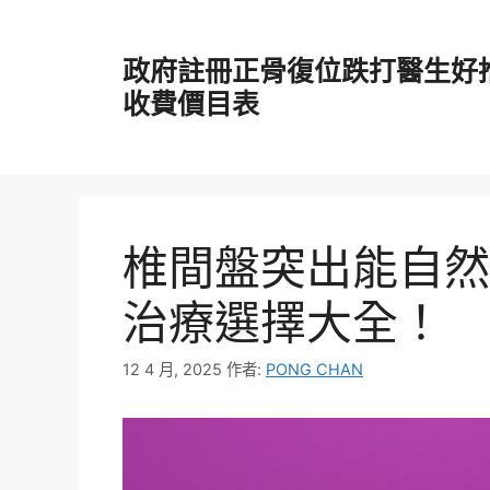
跳
至
政府註冊正骨復位跌打醫生好
主
要
收費價目表
內
容
椎間盤突出能自然
治療選擇大全！
12 4 月, 2025
作者:
PONG CHAN