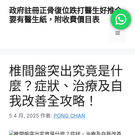
跳
政府註冊正骨復位跌打醫生好推介
至
要有醫生紙，附收費價目表
主
要
選
內
容
單
椎間盤突出究竟是什
麼？症狀、治療及自
我改善全攻略！
5 4 月, 2025
作者:
PONG CHAN