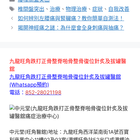
類
標
椎間盤突出
、
治療
、
物理治療
、
症狀
、
自我改善
籤
如何辨別左腰痛與腎臟痛？教你簡單自測法！
揭開神經痛之謎：為什麼會全身刺痛與抽痛？
九龍旺角跌打正骨整脊啪骨整骨復位針炙及拔罐醫
舘
九龍旺角跌打正骨整脊啪骨復位針炙及拔罐醫舘
(Whatsapp預約)
電話：
852-28021198
中元堂(旺角醫舘)地址：九龍旺角西洋菜南街1A號百寶
利商業中心11樓02及03室(港鐵旺角站E2出口或港鐵油