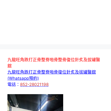
九龍旺角跌打正骨整脊啪骨整骨復位針炙及拔罐醫
舘
九龍旺角跌打正骨整脊啪骨復位針炙及拔罐醫舘
(Whatsapp預約)
電話：
852-28021198