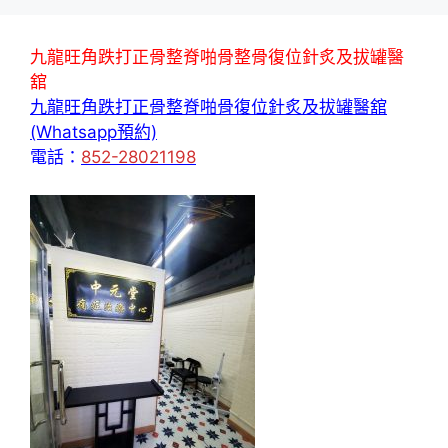
九龍旺角跌打正骨整脊啪骨整骨復位針炙及拔罐醫
舘
九龍旺角跌打正骨整脊啪骨復位針炙及拔罐醫舘
(Whatsapp預約)
電話：
852-28021198