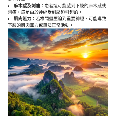
麻木感及刺痛
：患者還可能感到下肢的麻木感或
刺痛，這是由於神經受到壓迫引起的。
肌肉無力
：若椎間盤壓迫到重要神經，可能導致
下肢的肌肉無力或無法正常活動。