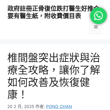
跳
政府註冊正骨復位跌打醫生好推介
至
要有醫生紙，附收費價目表
主
要
選
內
容
單
椎間盤突出症狀與治
療全攻略，讓你了解
如何改善及恢復健
康！
20 2 月, 2025
作者:
PONG CHAN