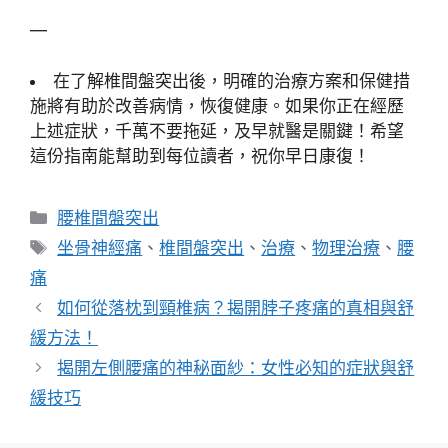
—
在了解椎間盤突出後，明確的治療方案和保健措
施將有助於改善病情，恢復健康。如果你正在經歷
上述症狀，千萬不要拖延，及早就醫是關鍵！希望
這份指南能幫助到每位讀者，祝你早日康復！
分
腰椎間盤突出
類
標
坐骨神經痛
、
椎間盤突出
、
治療
、
物理治療
、
腰
籤
痛
如何從落枕到頸椎病？揭開脖子疼痛的真相與舒
緩方法！
揭開左側腰痛的神秘面紗：女性必知的症狀與舒
緩技巧