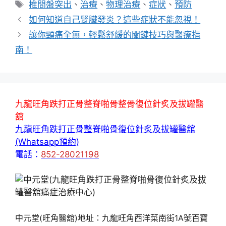
標
椎間盤突出
、
治療
、
物理治療
、
症狀
、
預防
籤
如何知道自己腎臟發炎？這些症狀不能忽視！
讓你頸痛全無，輕鬆舒緩的關鍵技巧與醫療指
南！
九龍旺角跌打正骨整脊啪骨整骨復位針炙及拔罐醫
舘
九龍旺角跌打正骨整脊啪骨復位針炙及拔罐醫舘
(Whatsapp預約)
電話：
852-28021198
中元堂(旺角醫舘)地址：九龍旺角西洋菜南街1A號百寶