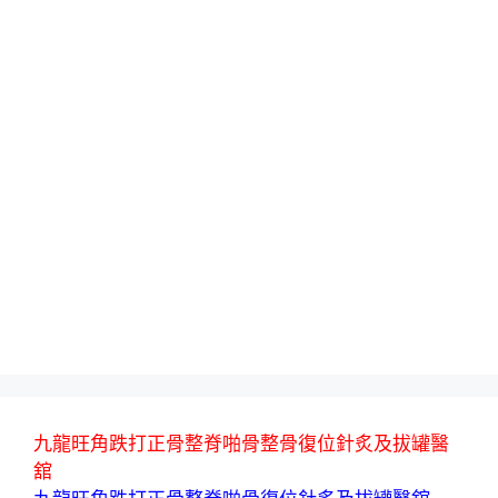
九龍旺角跌打正骨整脊啪骨整骨復位針炙及拔罐醫
舘