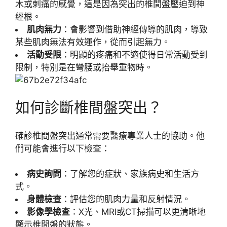
木或刺痛的感覺，這是因為突出的椎間盤壓迫到神
經根。
肌肉無力
：會影響到借助神經傳導的肌肉，導致
某些肌肉無法有效運作，從而引起無力。
活動受限
：明顯的疼痛和不適使得日常活動受到
限制，特別是在彎腰或抬舉重物時。
如何診斷椎間盤突出？
確診椎間盤突出通常需要醫療專業人士的協助。他
們可能會進行以下檢查：
病史詢問
：了解您的症狀、家族病史和生活方
式。
身體檢查
：評估您的肌肉力量和反射情況。
影像學檢查
：X光、MRI或CT掃描可以更清晰地
顯示椎間盤的狀態。