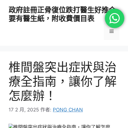
跳
政府註冊正骨復位跌打醫生好推介
至
要有醫生紙，附收費價目表
主
要
選
內
容
單
椎間盤突出症狀與治
療全指南，讓你了解
怎麼辦！
17 2 月, 2025
作者:
PONG CHAN