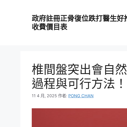
跳
至
政府註冊正骨復位跌打醫生好
主
要
收費價目表
內
容
椎間盤突出會自然
過程與可行方法！
11 4 月, 2025
作者:
PONG CHAN