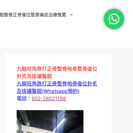
舘整脊正骨復位整脊痛症治療推薦
九龍旺角跌打正骨整脊啪骨整骨復位
針炙及拔罐醫舘
九龍旺角跌打正骨整脊啪骨復位針炙
及拔罐醫舘(Whatsapp預約)
電話：
852-28021198