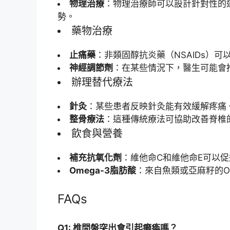
物理治療
：物理治療師可以設計針對性的
勢。
藥物治療
止痛藥
：非類固醇抗炎藥（NSAIDs）
神經調節劑
：在某些情況下，醫生可能會
辦理替代療法
針灸
：某些患者反映針灸能有效緩解疼痛
整骨療法
：這種傳統療法可協助改善脊椎
飲食與營養
補充抗氧化劑
：維他命C和維他命E可以
Omega-3脂肪酸
：來自魚類或亞麻籽的O
FAQs
Q1: 椎間盤突出會引起癱瘓嗎？