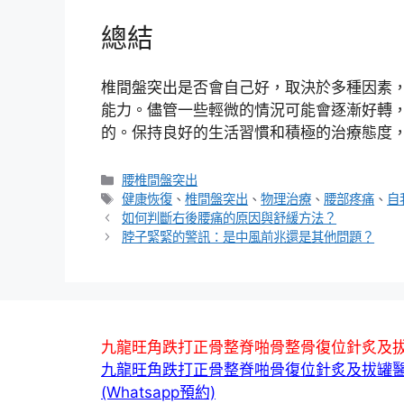
總結
椎間盤突出是否會自己好，取決於多種因素
能力。儘管一些輕微的情況可能會逐漸好轉
的。保持良好的生活習慣和積極的治療態度
分
腰椎間盤突出
類
標
健康恢復
、
椎間盤突出
、
物理治療
、
腰部疼痛
、
自
籤
如何判斷右後腰痛的原因與舒緩方法？
脖子緊緊的警訊：是中風前兆還是其他問題？
九龍旺角跌打正骨整脊啪骨整骨復位針炙及
九龍旺角跌打正骨整脊啪骨復位針炙及拔罐
(Whatsapp預約)