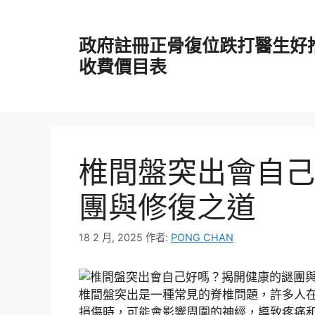
跳
至
政府註冊正骨復位跌打醫生好
主
要
收費價目表
內
容
椎間盤突出會自己
團與修復之道
18 2 月, 2025
作者:
PONG CHAN
椎間盤突出是一種常見的脊椎問題，許多人
損傷時，可能會影響周圍的神經，導致疼痛