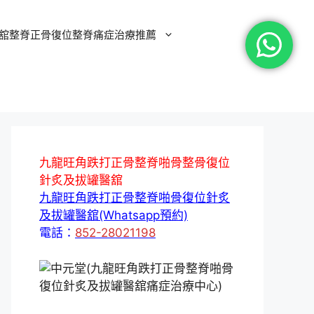
舘整脊正骨復位整脊痛症治療推薦
九龍旺角跌打正骨整脊啪骨整骨復位
針炙及拔罐醫舘
九龍旺角跌打正骨整脊啪骨復位針炙
及拔罐醫舘(Whatsapp預約)
電話：
852-28021198