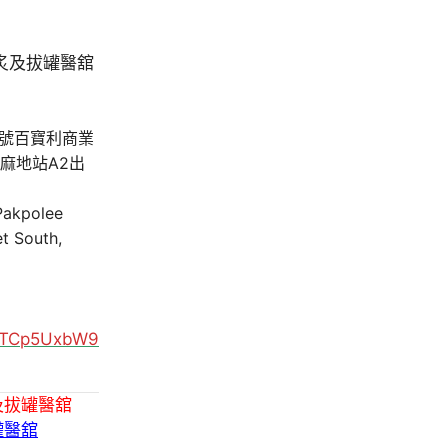
A號百寶利商業
油麻地站A2出
 Pakpolee
t South,
MUTCp5UxbW9
及拔罐醫舘
罐醫舘