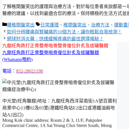
了解椎間盤突出的護理與治療方法，對於每位患者來說都是一
醫療的建議，以找到最適合您的療法。保持積極的生活方式並
分
標
腰椎間盤突出
日常護理
、
椎間盤突出
、
治療方法
、
運動重
類
籤
如何分辨腰痛與腎臟痛的10個方法，讓你輕鬆自我檢測！
網球肘消炎藥：快速緩解疼痛的最佳選擇揭秘！
九龍旺角跌打正骨整脊啪骨整骨復位針炙及拔罐醫舘
九龍旺角跌打正骨整脊啪骨復位針炙及拔罐醫舘
(Whatsapp預約)
電話：
852-28021198
中元堂(旺角醫舘)地址：九龍旺角西洋菜南街1A號百寶利
商業中心11樓02及03室(港鐵旺角站E2出口或港鐵油麻地
站A2出口)
Mong Kok clinic address: Room 2 & 3, 11/F, Pakpolee
Commercial Centre, 1A Sai Yeung Choi Street South, Mong