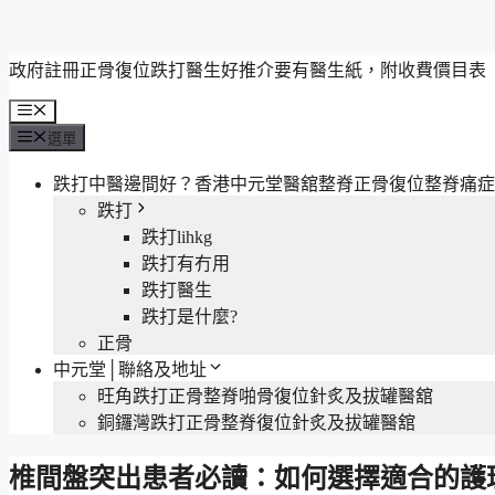
跳
政府註冊正骨復位跌打醫生好推介要有醫生紙，附收費價目表
至
選
主
單
選單
要
內
跌打中醫邊間好？香港中元堂醫舘整脊正骨復位整脊痛症
容
跌打
跌打lihkg
跌打有冇用
跌打醫生
跌打是什麼?
正骨
中元堂│聯絡及地址
旺角跌打正骨整脊啪骨復位針炙及拔罐醫舘
銅鑼灣跌打正骨整脊復位針炙及拔罐醫舘
椎間盤突出患者必讀：如何選擇適合的護