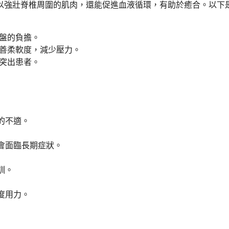
以強壯脊椎周圍的肌肉，還能促進血液循環，有助於癒合。以下
盤的負擔。
善柔軟度，減少壓力。
突出患者。
的不適。
會面臨長期症狀。
訓。
度用力。