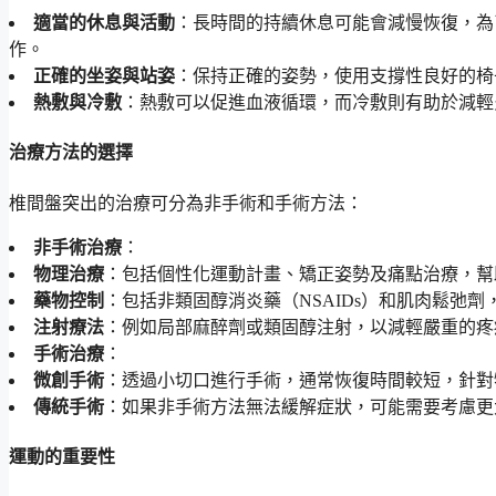
適當的休息與活動
：長時間的持續休息可能會減慢恢復，為
作。
正確的坐姿與站姿
：保持正確的姿勢，使用支撐性良好的椅
熱敷與冷敷
：熱敷可以促進血液循環，而冷敷則有助於減輕
治療方法的選擇
椎間盤突出的治療可分為非手術和手術方法：
非手術治療
：
物理治療
：包括個性化運動計畫、矯正姿勢及痛點治療，幫
藥物控制
：包括非類固醇消炎藥（NSAIDs）和肌肉鬆弛
注射療法
：例如局部麻醉劑或類固醇注射，以減輕嚴重的疼
手術治療
：
微創手術
：透過小切口進行手術，通常恢復時間較短，針對
傳統手術
：如果非手術方法無法緩解症狀，可能需要考慮更
運動的重要性