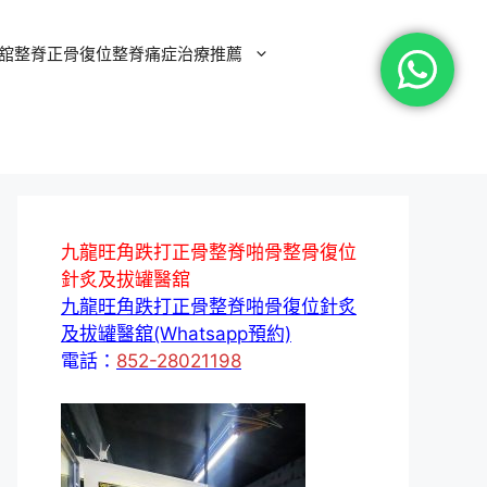
舘整脊正骨復位整脊痛症治療推薦
九龍旺角跌打正骨整脊啪骨整骨復位
針炙及拔罐醫舘
九龍旺角跌打正骨整脊啪骨復位針炙
及拔罐醫舘(Whatsapp預約)
電話：
852-28021198