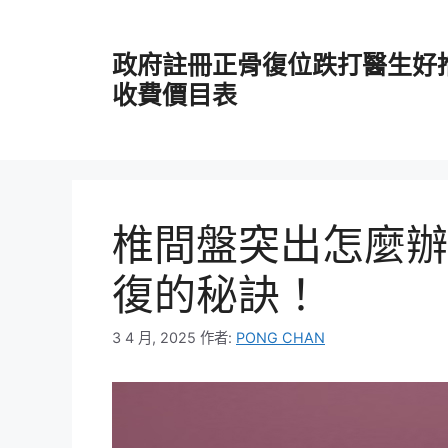
跳
至
政府註冊正骨復位跌打醫生好
主
要
收費價目表
內
容
椎間盤突出怎麼辦
復的秘訣！
3 4 月, 2025
作者:
PONG CHAN