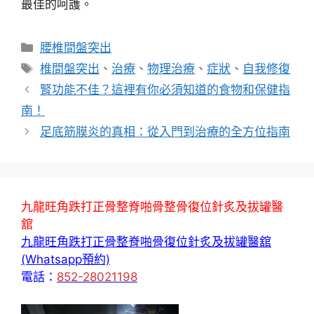
最佳的呵護。
分
腰椎間盤突出
類
標
椎間盤突出
、
治療
、
物理治療
、
症狀
、
自我修復
籤
腎功能不佳？這裡有你必須知道的食物和保健指
南！
足底筋膜炎的真相：從入門到治療的全方位指南
九龍旺角跌打正骨整脊啪骨整骨復位針炙及拔罐醫
舘
九龍旺角跌打正骨整脊啪骨復位針炙及拔罐醫舘
(Whatsapp預約)
電話：
852-28021198