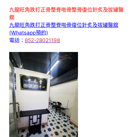
九龍旺角跌打正骨整脊啪骨整骨復位針炙及拔罐醫
舘
九龍旺角跌打正骨整脊啪骨復位針炙及拔罐醫舘
(Whatsapp預約)
電話：
852-28021198