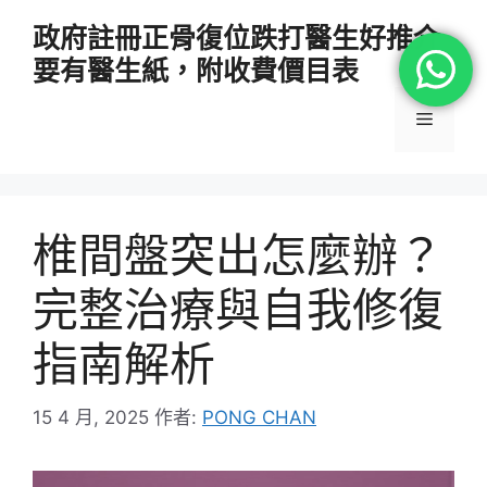
跳
政府註冊正骨復位跌打醫生好推介
至
要有醫生紙，附收費價目表
主
要
選
內
容
單
椎間盤突出怎麼辦？
完整治療與自我修復
指南解析
15 4 月, 2025
作者:
PONG CHAN