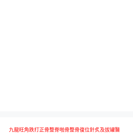
九龍旺角跌打正骨整脊啪骨整骨復位針炙及拔罐醫