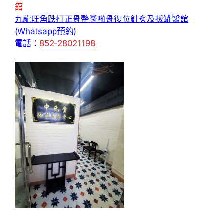
舘
九龍旺角跌打正骨整脊啪骨復位針炙及拔罐醫舘
(Whatsapp預約)
電話：
852-28021198