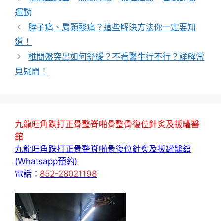
籤
運動
脖子痛、肩頸酸痛？這些解決方法你一定要知
道！
椎間盤突出如何舒緩？不看醫生行不行？詳解常
見疑問！
九龍旺角跌打正骨整脊啪骨整骨復位針炙及拔罐醫
舘
九龍旺角跌打正骨整脊啪骨復位針炙及拔罐醫舘
(Whatsapp預約)
電話：
852-28021198