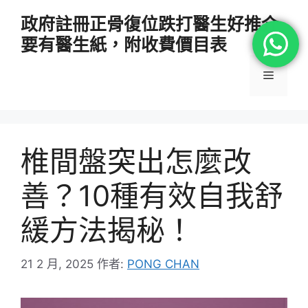
跳
政府註冊正骨復位跌打醫生好推介
至
要有醫生紙，附收費價目表
主
要
選
內
容
單
椎間盤突出怎麼改
善？10種有效自我舒
緩方法揭秘！
21 2 月, 2025
作者:
PONG CHAN