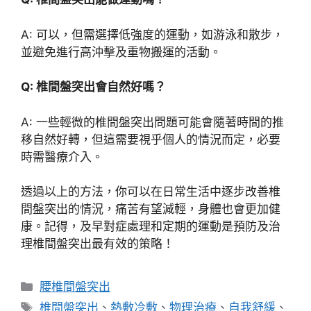
A: 可以，但需選擇低強度的運動，如游泳和散步，
並避免進行高沖擊及重物搬運的活動。
Q: 椎間盤突出會自然好嗎？
A: 一些輕微的椎間盤突出問題可能會隨著時間的推
移自然好轉，但這需要視乎個人的情況而定，必要
時需醫療介入。
透過以上的方法，你可以在日常生活中逐步改善椎
間盤突出的情況，痛苦有望減輕，身體也會更加健
康。記得，及早對症處理和定期的運動是預防及治
理椎間盤突出最有效的策略！
分
腰椎間盤突出
類
標
椎間盤突出
、
熱敷冷敷
、
物理治療
、
自我舒緩
、