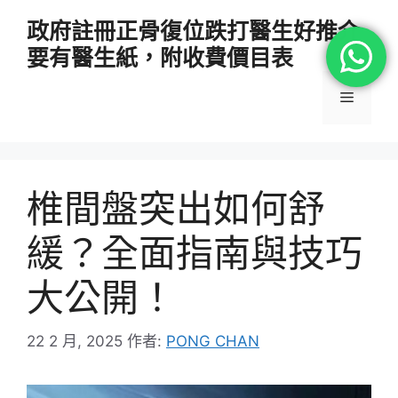
跳
政府註冊正骨復位跌打醫生好推介
至
要有醫生紙，附收費價目表
主
要
選
內
容
單
椎間盤突出如何舒
緩？全面指南與技巧
大公開！
22 2 月, 2025
作者:
PONG CHAN