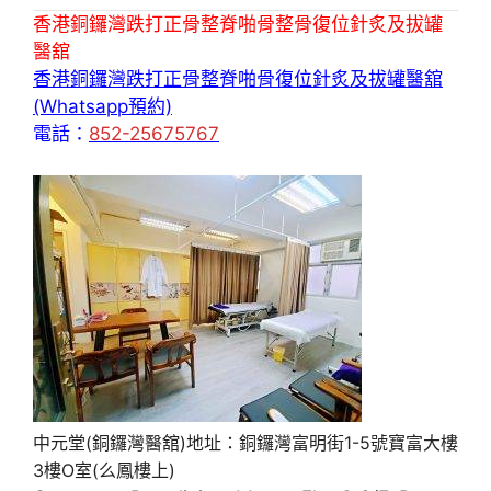
香港銅鑼灣跌打正骨整脊啪骨整骨復位針炙及拔罐
醫舘
香港銅鑼灣跌打正骨整脊啪骨復位針炙及拔罐醫舘
(Whatsapp預約)
電話：
852-25675767
中元堂(銅鑼灣醫舘)地址：銅鑼灣富明街1-5號寶富大樓
3樓O室(么鳳樓上)