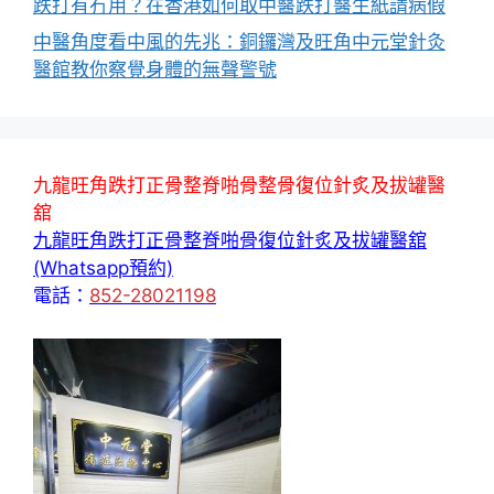
跌打有冇用？在香港如何取中醫跌打醫生紙請病假
中醫角度看中風的先兆：銅鑼灣及旺角中元堂針灸
醫館教你察覺身體的無聲警號
九龍旺角跌打正骨整脊啪骨整骨復位針炙及拔罐醫
舘
九龍旺角跌打正骨整脊啪骨復位針炙及拔罐醫舘
(Whatsapp預約)
電話：
852-28021198