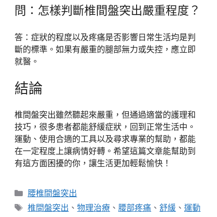
問：怎樣判斷椎間盤突出嚴重程度？
答：症狀的程度以及疼痛是否影響日常生活均是判
斷的標準。如果有嚴重的腿部無力或失控，應立即
就醫。
結論
椎間盤突出雖然聽起來嚴重，但通過適當的護理和
技巧，很多患者都能舒緩症狀，回到正常生活中。
運動、使用合適的工具以及尋求專業的幫助，都能
在一定程度上讓病情好轉。希望這篇文章能幫助到
有這方面困擾的你，讓生活更加輕鬆愉快！
分
腰椎間盤突出
類
標
椎間盤突出
、
物理治療
、
腰部疼痛
、
舒緩
、
運動