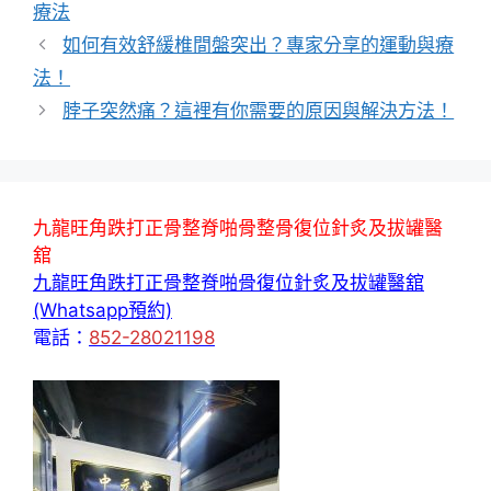
籤
療法
如何有效舒緩椎間盤突出？專家分享的運動與療
法！
脖子突然痛？這裡有你需要的原因與解決方法！
九龍旺角跌打正骨整脊啪骨整骨復位針炙及拔罐醫
舘
九龍旺角跌打正骨整脊啪骨復位針炙及拔罐醫舘
(Whatsapp預約)
電話：
852-28021198