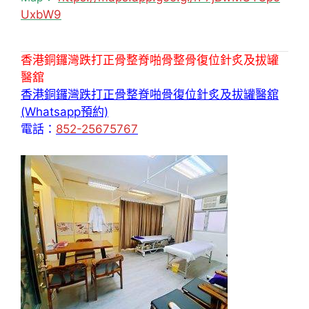
UxbW9
香港銅鑼灣跌打正骨整脊啪骨整骨復位針炙及拔罐
醫舘
香港銅鑼灣跌打正骨整脊啪骨復位針炙及拔罐醫舘
(Whatsapp預約)
電話：
852-25675767