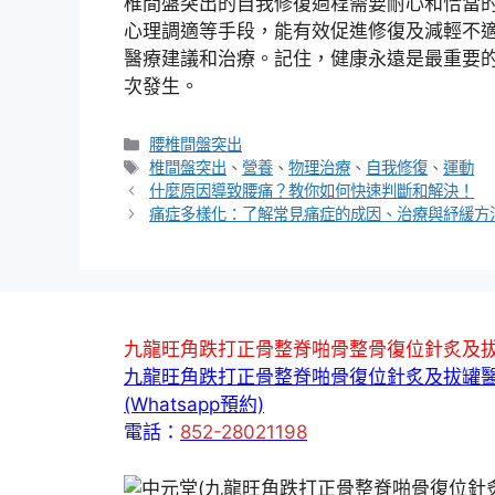
椎間盤突出的自我修復過程需要耐心和恰當
心理調適等手段，能有效促進修復及減輕不
醫療建議和治療。記住，健康永遠是最重要
次發生。
分
腰椎間盤突出
類
標
椎間盤突出
、
營養
、
物理治療
、
自我修復
、
運動
籤
什麼原因導致腰痛？教你如何快速判斷和解決！
痛症多樣化：了解常見痛症的成因、治療與紓緩方
九龍旺角跌打正骨整脊啪骨整骨復位針炙及
九龍旺角跌打正骨整脊啪骨復位針炙及拔罐
(Whatsapp預約)
電話：
852-28021198