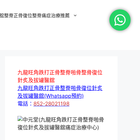
舘整脊正骨復位整脊痛症治療推薦
九龍旺角跌打正骨整脊啪骨整骨復位
針炙及拔罐醫舘
九龍旺角跌打正骨整脊啪骨復位針炙
及拔罐醫舘(Whatsapp預約)
電話：
852-28021198