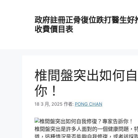
跳
至
政府註冊正骨復位跌打醫生好
主
要
收費價目表
內
容
椎間盤突出如何自
你！
18 3 月, 2025
作者:
PONG CHAN
椎間盤突出是許多人面對的一個健康問題，
道，這種情況是否能夠自我修復，或者該採