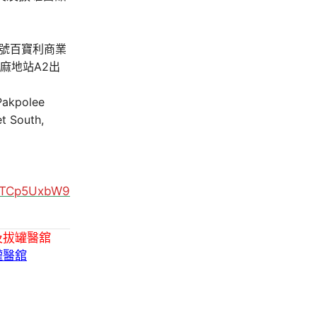
A號百寶利商業
油麻地站A2出
 Pakpolee
t South,
MUTCp5UxbW9
及拔罐醫舘
罐醫舘