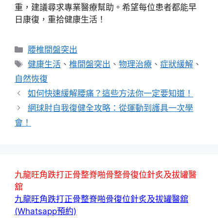
重，建議尋求專業醫療幫助。希望每位患者都能早
日康復，重拾健康生活！
分
腰椎間盤突出
類
標
健康生活
、
椎間盤突出
、
物理治療
、
症狀緩解
、
籤
自然恢復
如何快速緩解腰痛？這些方法你一定要知道！
網球肘自我復健全攻略：從運動到護具一次學
會！
九龍旺角跌打正骨整脊啪骨整骨復位針炙及拔罐醫
舘
九龍旺角跌打正骨整脊啪骨復位針炙及拔罐醫舘
(Whatsapp預約)