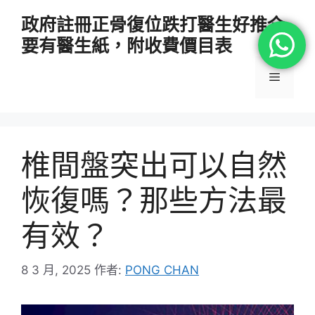
跳
政府註冊正骨復位跌打醫生好推介
至
要有醫生紙，附收費價目表
主
要
選
內
容
單
椎間盤突出可以自然
恢復嗎？那些方法最
有效？
8 3 月, 2025
作者:
PONG CHAN