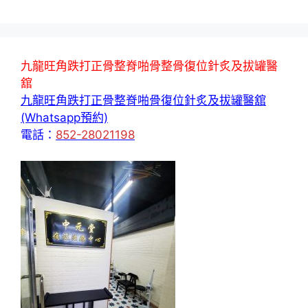
九龍旺角跌打正骨整脊啪骨整骨復位針炙及拔罐醫
舘
九龍旺角跌打正骨整脊啪骨復位針炙及拔罐醫舘
(Whatsapp預約)
電話：
852-28021198