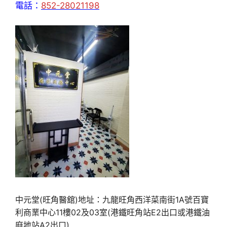
電話：
852-28021198
中元堂(旺角醫舘)地址：九龍旺角西洋菜南街1A號百寶
利商業中心11樓02及03室(港鐵旺角站E2出口或港鐵油
麻地站A2出口)