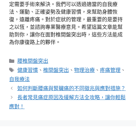
定需要手術來解決。我們可以透過適當的自我療
法、運動、正確姿勢及健康習慣，來幫助身體恢
復，遠離疼痛。對於症狀的管理，最重要的是要持
之以恆，並諮詢專業醫療意見。希望這篇文章能幫
助到你，讓你在面對椎間盤突出時，這些方法能成
為你康復路上的夥伴。
分
腰椎間盤突出
類
標
健康習慣
、
椎間盤突出
、
物理治療
、
疼痛管理
、
籤
自我療法
如何判斷腰痛與腎臟痛的不同徵兆與應對措施？
長者常見痛症原因及緩解方法全攻略，讓你輕鬆
應對！