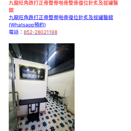
九龍旺角跌打正骨整脊啪骨整骨復位針炙及拔罐醫
舘
九龍旺角跌打正骨整脊啪骨復位針炙及拔罐醫舘
(Whatsapp預約)
電話：
852-28021198