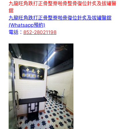
九龍旺角跌打正骨整脊啪骨整骨復位針炙及拔罐醫
舘
九龍旺角跌打正骨整脊啪骨復位針炙及拔罐醫舘
(Whatsapp預約)
電話：
852-28021198