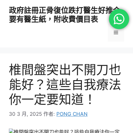
跳
政府註冊正骨復位跌打醫生好推介
至
要有醫生紙，附收費價目表
主
要
選
內
容
單
椎間盤突出不開刀也
能好？這些自我療法
你一定要知道！
30 3 月, 2025
作者:
PONG CHAN