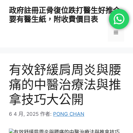
跳
政府註冊正骨復位跌打醫生好推介
至
要有醫生紙，附收費價目表
主
要
選
內
容
單
有效舒緩肩周炎與腰
痛的中醫治療法與推
拿技巧大公開
6 4 月, 2025
作者:
PONG CHAN