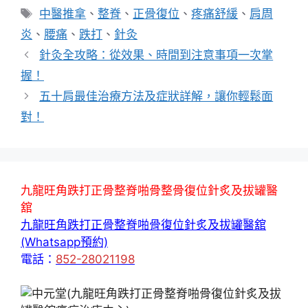
類
標
中醫推拿
、
整脊
、
正骨復位
、
疼痛舒緩
、
肩周
籤
炎
、
腰痛
、
跌打
、
針灸
針灸全攻略：從效果、時間到注意事項一次掌
握！
五十肩最佳治療方法及症狀詳解，讓你輕鬆面
對！
九龍旺角跌打正骨整脊啪骨整骨復位針炙及拔罐醫
舘
九龍旺角跌打正骨整脊啪骨復位針炙及拔罐醫舘
(Whatsapp預約)
電話：
852-28021198