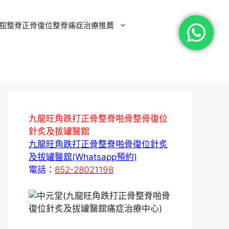
舘整脊正骨復位整脊痛症治療推薦
九龍旺角跌打正骨整脊啪骨整骨復位
針炙及拔罐醫舘
九龍旺角跌打正骨整脊啪骨復位針炙
及拔罐醫舘(Whatsapp預約)
電話：
852-28021198