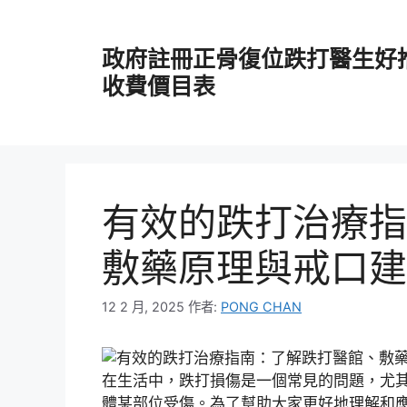
跳
至
政府註冊正骨復位跌打醫生好
主
要
收費價目表
內
容
有效的跌打治療指
敷藥原理與戒口建
12 2 月, 2025
作者:
PONG CHAN
在生活中，跌打損傷是一個常見的問題，尤
體某部位受傷。為了幫助大家更好地理解和