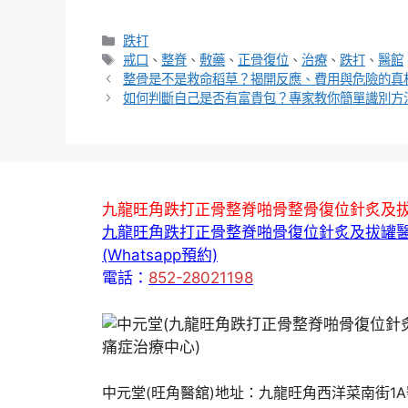
分
跌打
類
標
戒口
、
整脊
、
敷藥
、
正骨復位
、
治療
、
跌打
、
醫館
籤
整骨是不是救命稻草？揭開反應、費用與危險的真
如何判斷自己是否有富貴包？專家教你簡單識別方
九龍旺角跌打正骨整脊啪骨整骨復位針炙及
九龍旺角跌打正骨整脊啪骨復位針炙及拔罐
(Whatsapp預約)
電話：
852-28021198
中元堂(旺角醫舘)地址：九龍旺角西洋菜南街1