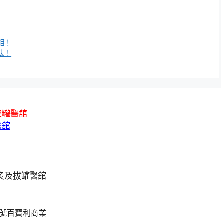
相！
法！
拔罐醫舘
醫舘
A號百寶利商業