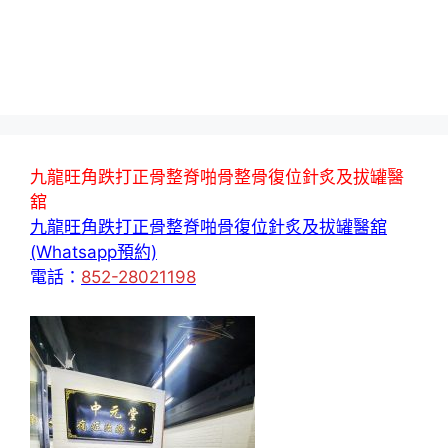
九龍旺角跌打正骨整脊啪骨整骨復位針炙及拔罐醫
舘
九龍旺角跌打正骨整脊啪骨復位針炙及拔罐醫舘
(Whatsapp預約)
電話：
852-28021198