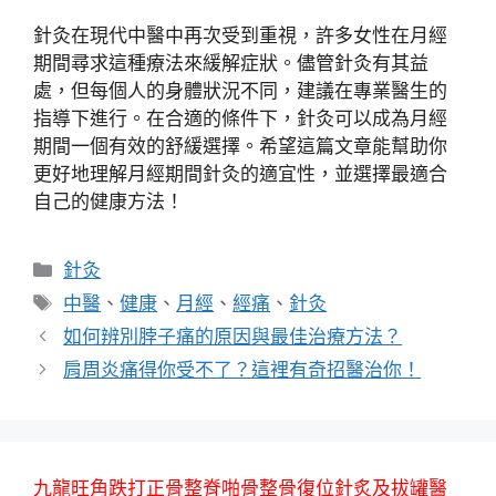
針灸在現代中醫中再次受到重視，許多女性在月經
期間尋求這種療法來緩解症狀。儘管針灸有其益
處，但每個人的身體狀況不同，建議在專業醫生的
指導下進行。在合適的條件下，針灸可以成為月經
期間一個有效的舒緩選擇。希望這篇文章能幫助你
更好地理解月經期間針灸的適宜性，並選擇最適合
自己的健康方法！
分
針灸
類
標
中醫
、
健康
、
月經
、
經痛
、
針灸
籤
如何辨別脖子痛的原因與最佳治療方法？
肩周炎痛得你受不了？這裡有奇招醫治你！
九龍旺角跌打正骨整脊啪骨整骨復位針炙及拔罐醫