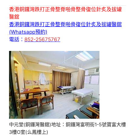
香港銅鑼灣跌打正骨整脊啪骨整骨復位針炙及拔罐
醫舘
香港銅鑼灣跌打正骨整脊啪骨復位針炙及拔罐醫舘
(Whatsapp預約)
電話：
852-25675767
中元堂(銅鑼灣醫舘)地址：銅鑼灣富明街1-5號寶富大樓
3樓O室(么鳳樓上)