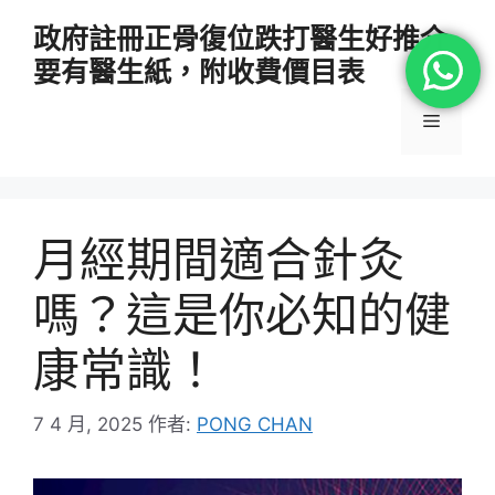
跳
政府註冊正骨復位跌打醫生好推介
至
要有醫生紙，附收費價目表
主
要
選
內
容
單
月經期間適合針灸
嗎？這是你必知的健
康常識！
7 4 月, 2025
作者:
PONG CHAN