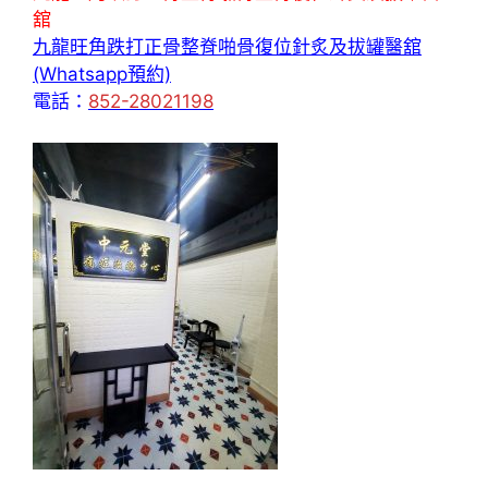
舘
九龍旺角跌打正骨整脊啪骨復位針炙及拔罐醫舘
(Whatsapp預約)
電話：
852-28021198