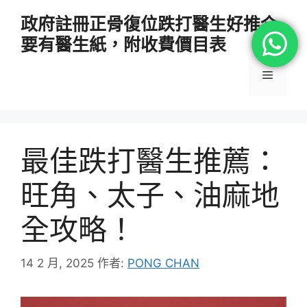
跳
政府註冊正骨復位跌打醫生好推介
至
要有醫生紙，附收費價目表
主
要
選
內
容
單
最佳跌打醫生推薦：
旺角、太子、油麻地
全攻略！
14 2 月, 2025
作者:
PONG CHAN