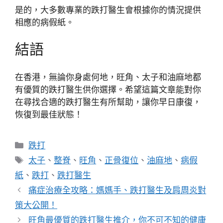
是的，大多數專業的跌打醫生會根據你的情況提供
相應的病假紙。
結語
在香港，無論你身處何地，旺角、太子和油麻地都
有優質的跌打醫生供你選擇。希望這篇文章能對你
在尋找合適的跌打醫生有所幫助，讓你早日康復，
恢復到最佳狀態！
分
跌打
類
標
太子
、
整脊
、
旺角
、
正骨復位
、
油麻地
、
病假
籤
紙
、
跌打
、
跌打醫生
痛症治療全攻略：媽媽手、跌打醫生及肩周炎對
策大公開！
旺角最優質的跌打醫生推介，你不可不知的健康