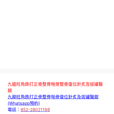
九龍旺角跌打正骨整脊啪骨整骨復位針炙及拔罐醫
舘
九龍旺角跌打正骨整脊啪骨復位針炙及拔罐醫舘
(Whatsapp預約)
電話：
852-28021198