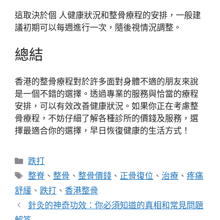
這取決於個 人健康狀況和整骨療程的安排，一般建
議初期可以每週進行一次，隨後視情況調整。
總結
香港的整骨療程對於許多面對身體不適的朋友來說
是一個不錯的選擇。透過專業的服務與恰當的療程
安排，可以有效改善健康狀況。如果你正在考慮整
骨療程，不妨仔細了解各種診所的價錢及服務，選
擇最適合你的選擇，早日恢復健康的生活方式！
分
跌打
類
標
整脊
、
整骨
、
整骨價錢
、
正骨復位
、
治療
、
疼痛
籤
舒緩
、
跌打
、
香港整骨
針灸的神奇功效：你必須知道的真相和常見問題