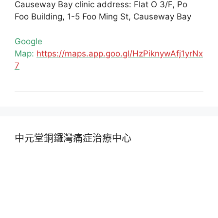
Causeway Bay clinic address: Flat O 3/F, Po
Foo Building, 1-5 Foo Ming St, Causeway Bay
Google
Map:
https://maps.app.goo.gl/HzPiknywAfj1yrNx
7
中元堂銅鑼灣痛症治療中心