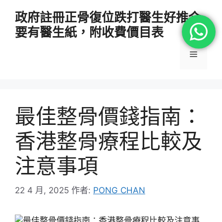
跳
政府註冊正骨復位跌打醫生好推介
至
要有醫生紙，附收費價目表
主
要
選
內
容
單
最佳整骨價錢指南：
香港整骨療程比較及
注意事項
22 4 月, 2025
作者:
PONG CHAN