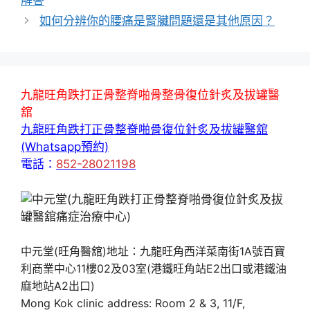
解答
如何分辨你的腰痛是腎臟問題還是其他原因？
九龍旺角跌打正骨整脊啪骨整骨復位針炙及拔罐醫
舘
九龍旺角跌打正骨整脊啪骨復位針炙及拔罐醫舘
(Whatsapp預約)
電話：
852-28021198
中元堂(旺角醫舘)地址：九龍旺角西洋菜南街1A號百寶
利商業中心11樓02及03室(港鐵旺角站E2出口或港鐵油
麻地站A2出口)
Mong Kok clinic address: Room 2 & 3, 11/F,