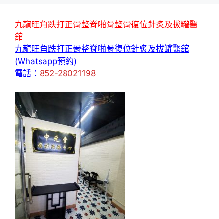
九龍旺角跌打正骨整脊啪骨整骨復位針炙及拔罐醫
舘
九龍旺角跌打正骨整脊啪骨復位針炙及拔罐醫舘
(Whatsapp預約)
電話：
852-28021198