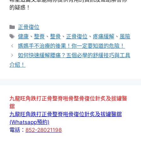
的疑惑！
分
正骨復位
類
標
健康
、
整脊
、
整骨
、
正骨復位
、
疼痛緩解
、
風險
籤
媽媽手不治療的後果！你一定要知道的危險！
如何快速緩解腰痛？五個必學的舒緩技巧與工具
介紹！
九龍旺角跌打正骨整脊啪骨整骨復位針炙及拔罐醫
舘
九龍旺角跌打正骨整脊啪骨復位針炙及拔罐醫舘
(Whatsapp預約)
電話：
852-28021198