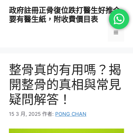
跳
政府註冊正骨復位跌打醫生好推介
至
要有醫生紙，附收費價目表
主
要
選
內
容
單
整骨真的有用嗎？揭
開整骨的真相與常見
疑問解答！
15 3 月, 2025
作者:
PONG CHAN