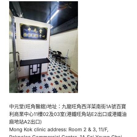
中元堂(旺角醫舘)地址：九龍旺角西洋菜南街1A號百寶
利商業中心11樓02及03室(港鐵旺角站E2出口或港鐵油
麻地站A2出口)
Mong Kok clinic address: Room 2 & 3, 11/F,