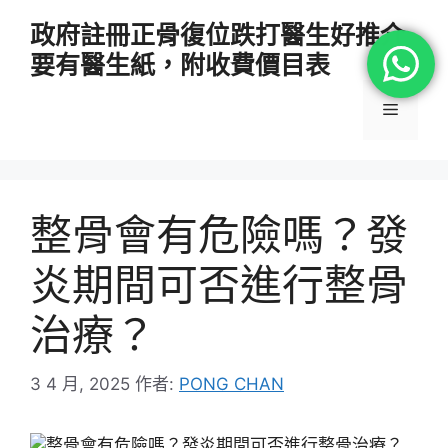
跳
政府註冊正骨復位跌打醫生好推介
至
要有醫生紙，附收費價目表
主
要
選
內
容
單
整骨會有危險嗎？發
炎期間可否進行整骨
治療？
3 4 月, 2025
作者:
PONG CHAN