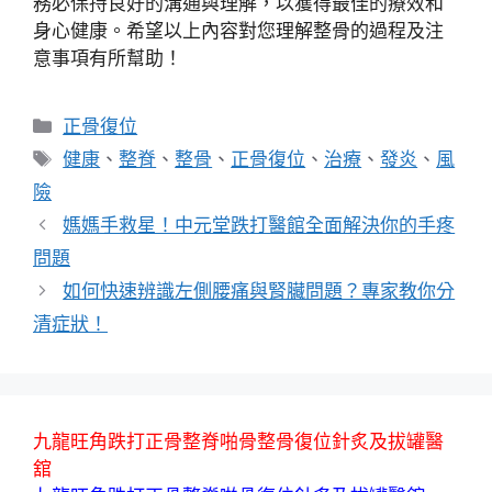
務必保持良好的溝通與理解，以獲得最佳的療效和
身心健康。希望以上內容對您理解整骨的過程及注
意事項有所幫助！
分
正骨復位
類
標
健康
、
整脊
、
整骨
、
正骨復位
、
治療
、
發炎
、
風
籤
險
媽媽手救星！中元堂跌打醫館全面解決你的手疼
問題
如何快速辨識左側腰痛與腎臟問題？專家教你分
清症狀！
九龍旺角跌打正骨整脊啪骨整骨復位針炙及拔罐醫
舘