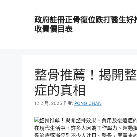
跳
至
政府註冊正骨復位跌打醫生好
主
要
收費價目表
內
容
整骨推薦！揭開整
症的真相
12 2 月, 2025
作者:
PONG CHAN
在現代生活中，許多人因為工作壓力、運動
骨治療逐漸受到不少人注目。整骨，簡單來