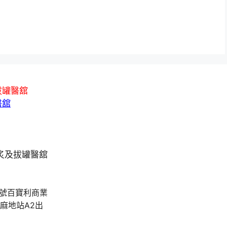
拔罐醫舘
醫舘
A號百寶利商業
油麻地站A2出