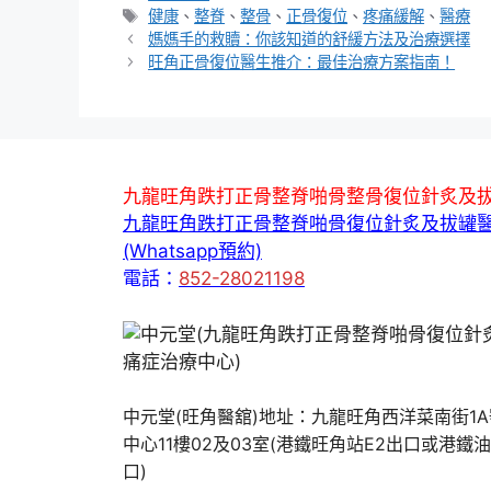
類
標
健康
、
整脊
、
整骨
、
正骨復位
、
疼痛緩解
、
醫療
籤
媽媽手的救贖：你該知道的舒緩方法及治療選擇
旺角正骨復位醫生推介：最佳治療方案指南！
九龍旺角跌打正骨整脊啪骨整骨復位針炙及
九龍旺角跌打正骨整脊啪骨復位針炙及拔罐
(Whatsapp預約)
電話：
852-28021198
中元堂(旺角醫舘)地址：九龍旺角西洋菜南街1
中心11樓02及03室(港鐵旺角站E2出口或港鐵
口)