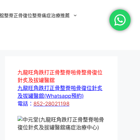
舘整脊正骨復位整脊痛症治療推薦
九龍旺角跌打正骨整脊啪骨整骨復位
針炙及拔罐醫舘
九龍旺角跌打正骨整脊啪骨復位針炙
及拔罐醫舘(Whatsapp預約)
電話：
852-28021198