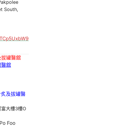
 Pakpolee
t South,
MUTCp5UxbW9
及拔罐醫舘
罐醫舘
寶富大樓3樓O
 Po Foo