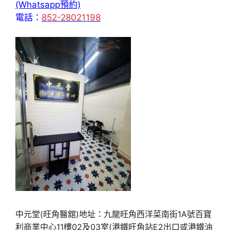
(Whatsapp預約)
電話：
852-28021198
中元堂(旺角醫舘)地址：九龍旺角西洋菜南街1A號百寶
利商業中心11樓02及03室(港鐵旺角站E2出口或港鐵油