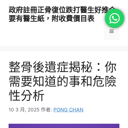
跳
政府註冊正骨復位跌打醫生好推介
至
要有醫生紙，附收費價目表
主
要
選
內
容
單
整骨後遺症揭秘：你
需要知道的事和危險
性分析
10 3 月, 2025
作者:
PONG CHAN