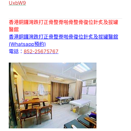
UxbW9
香港銅鑼灣跌打正骨整脊啪骨整骨復位針炙及拔罐
醫舘
香港銅鑼灣跌打正骨整脊啪骨復位針炙及拔罐醫舘
(Whatsapp預約)
電話：
852-25675767