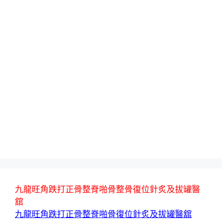
九龍旺角跌打正骨整脊啪骨整骨復位針炙及拔罐醫
舘
九龍旺角跌打正骨整脊啪骨復位針炙及拔罐醫舘