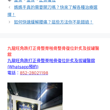
整脊
、
整骨
、
正骨復位
籤
媽媽手真的需要開刀嗎？快來了解各種治療選
擇！
如何快速緩解腰痛？這些方法你不能錯過！
九龍旺角跌打正骨整脊啪骨整骨復位針炙及拔罐醫
舘
九龍旺角跌打正骨整脊啪骨復位針炙及拔罐醫舘
(Whatsapp預約)
電話：
852-28021198