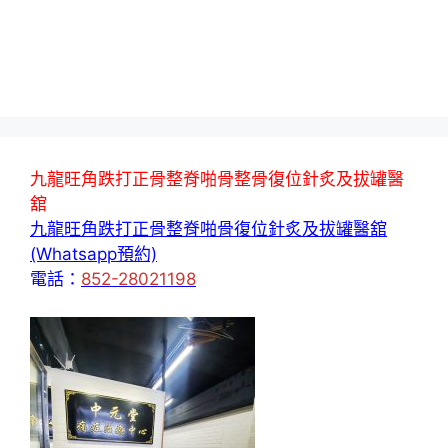
九龍旺角跌打正骨整脊啪骨整骨復位針炙及拔罐醫
舘
九龍旺角跌打正骨整脊啪骨復位針炙及拔罐醫舘
(Whatsapp預約)
電話：
852-28021198