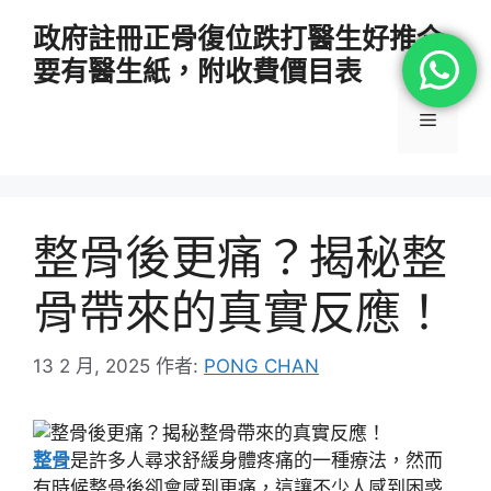
跳
政府註冊正骨復位跌打醫生好推介
至
要有醫生紙，附收費價目表
主
要
選
內
容
單
整骨後更痛？揭秘整
骨帶來的真實反應！
13 2 月, 2025
作者:
PONG CHAN
整骨
是許多人尋求舒緩身體疼痛的一種療法，然而
有時候整骨後卻會感到更痛，這讓不少人感到困惑