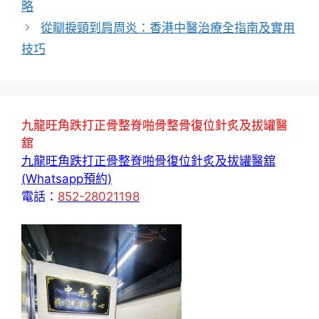
略
從瞓捩頸到肩周炎：香港中醫治療全指南及實用
技巧
九龍旺角跌打正骨整脊啪骨整骨復位針炙及拔罐醫
舘
九龍旺角跌打正骨整脊啪骨復位針炙及拔罐醫舘
(Whatsapp預約)
電話：
852-28021198