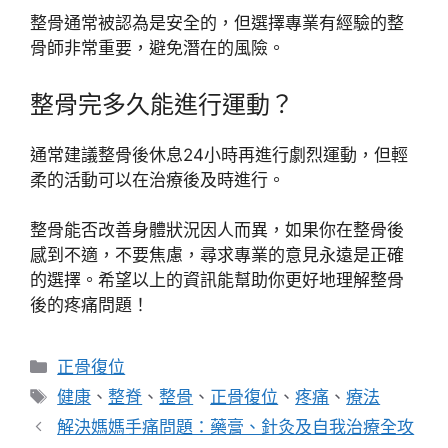
整骨通常被認為是安全的，但選擇專業有經驗的整
骨師非常重要，避免潛在的風險。
整骨完多久能進行運動？
通常建議整骨後休息24小時再進行劇烈運動，但輕
柔的活動可以在治療後及時進行。
整骨能否改善身體狀況因人而異，如果你在整骨後
感到不適，不要焦慮，尋求專業的意見永遠是正確
的選擇。希望以上的資訊能幫助你更好地理解整骨
後的疼痛問題！
分
正骨復位
類
標
健康
、
整脊
、
整骨
、
正骨復位
、
疼痛
、
療法
籤
解決媽媽手痛問題：藥膏、針灸及自我治療全攻