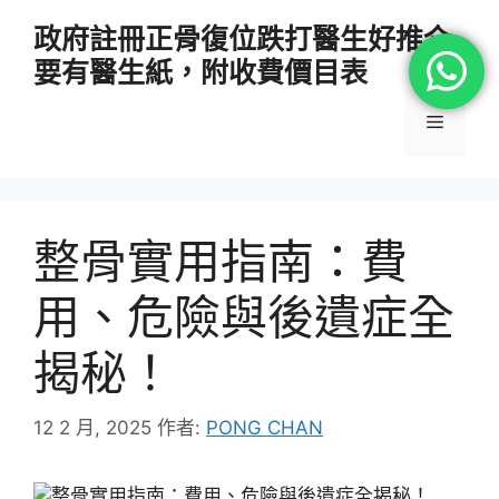
跳
政府註冊正骨復位跌打醫生好推介
至
要有醫生紙，附收費價目表
主
要
選
內
容
單
整骨實用指南：費
用、危險與後遺症全
揭秘！
12 2 月, 2025
作者:
PONG CHAN