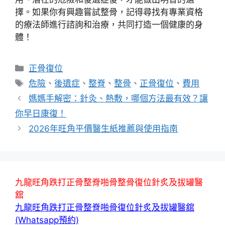
擇。如果你有興趣嘗試整骨，記得尋找有專業資格
的療法師進行諮詢和治療，共同打造一個健康的身
體！
分
正骨復位
類
標
危險
、
後遺症
、
整脊
、
整骨
、
正骨復位
、
費用
籤
媽媽手解密：針灸、熱敷，哪個方法最有效？讓
你早日康復！
2026年旺角平價醫生紙推薦與使用指南
九龍旺角跌打正骨整脊啪骨整骨復位針炙及拔罐醫
舘
九龍旺角跌打正骨整脊啪骨復位針炙及拔罐醫舘
(Whatsapp預約)