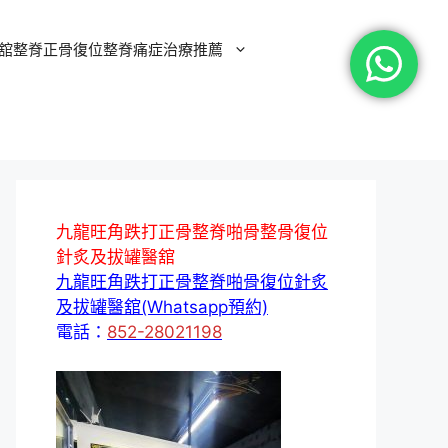
舘整脊正骨復位整脊痛症治療推薦
九龍旺角跌打正骨整脊啪骨整骨復位
針炙及拔罐醫舘
九龍旺角跌打正骨整脊啪骨復位針炙
及拔罐醫舘(Whatsapp預約)
電話：
852-28021198