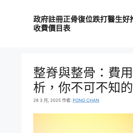
跳
至
政府註冊正骨復位跌打醫生好
主
要
收費價目表
內
容
整脊與整骨：費用
析，你不可不知的
28 3 月, 2025
作者:
PONG CHAN