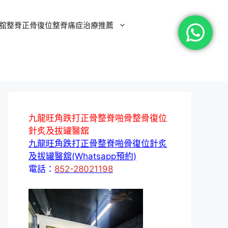
舘整脊正骨復位整脊痛症治療推薦
九龍旺角跌打正骨整脊啪骨整骨復位
針炙及拔罐醫舘
九龍旺角跌打正骨整脊啪骨復位針炙
及拔罐醫舘(Whatsapp預約)
電話：
852-28021198