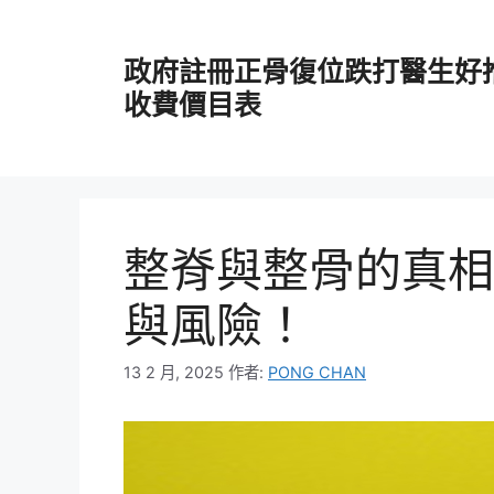
跳
至
政府註冊正骨復位跌打醫生好
主
要
收費價目表
內
容
整脊與整骨的真相
與風險！
13 2 月, 2025
作者:
PONG CHAN